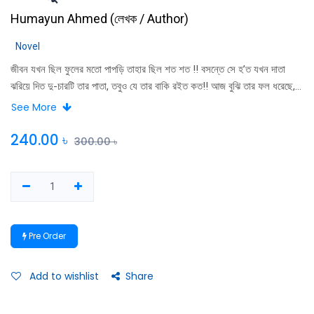
Humayun Ahmed
(
লেখক / Author
)
Novel
জীবন যখন ছিল ফুলের মতো পাপড়ি তাহার ছিল শত শত !! বসন্তে সে হ’ত যখন দাতা
ঝরিয়ে দিত দু-চারটি তার পাতা, তবুও যে তার বাকি রইত কত!! আজ বুঝি তার ফল ধরেছে,
তাই হাতে তাহার অধিক কিছু নাই। হেমন্তে তার সময় হল এবে পূর্ণ করে আপনাকে সে
See More
দেবে, রসের ভারে তাই সে সে অবনত!! ------রবীন্দ্রনাথ ঠাকুর------
240.00
৳
300.00
৳
Pre Order
Add to wishlist
Share