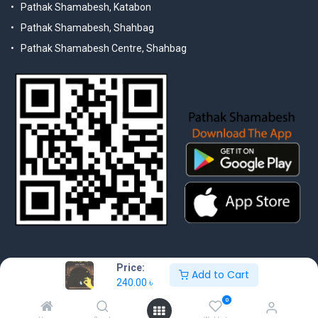
Pathak Shamabesh, Katabon
Pathak Shamabesh, Shahbag
Pathak Shamabesh Centre, Shahbag
Price:
Add to Cart
240.00
৳
© 2025 Pathak Shamabesh. Developed by Metamorphosis Ltd. |
Terms & Conditions | Privacy Policy
0