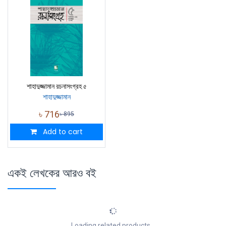
শাহাদুজ্জামান রচনাসংগ্রহ ৫
শাহাদুজ্জামান
৳
716
৳
895
Add to cart
একই লেখকের আরও বই
Loading related products...