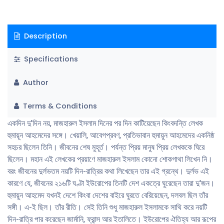
Description
Specifications
Author
Terms & Conditions
একদিন দু’দিন নয়, মাজহারুল ইসলাম দিনের পর দিন কাটিয়েছেন কিংবদন্তি লেখক
হুমায়ূন আহমেদের সঙ্গে। খেয়ালি, আবেগপ্রবণ, প্রতিভাবান হুমায়ুন আহমেদের একনিষ্ঠ
সহচর ছিলেন তিনি। জীবনের শেষ মুহূর্ত। পর্যন্ত প্রিয় মানুষ প্রিয় লেখককে ঘিরে
ছিলেন। মহান এই লেখকের প্রয়াণে মাজহারুল ইসলাম কোনাে শােকগাথা লিখেন নি।
বরং জীবনের দুর্লভতম নয়টি দিন-রাত্রির কথা লিখেছেন তার এই গ্রন্থে। দুর্লভ এই
কারণে যে, জীবনের ২১৬টি ঘণ্টা ইউরােপের তিনটি দেশ একত্রে ঘুরেছেন তারা দু'জন।
হুমায়ুন আহমেদ যখনই দেশে কিংবা দেশের বাইরে ঘুরতে বেরিয়েছেন, দলবল ছিল তাঁর
সঙ্গী। এ-ই ছিল। তাঁর রীতি। সেই তিনি শুধু মাজহারুল ইসলামকে সাথি করে নয়টি
দিন-রাত্রি পার করেছেন জার্মানি, ফ্রান্স আর ইতালিতে। ইউরােপের ঐতিহ্য আর রূপের