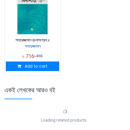
শাহাদুজ্জামান রচনাসংগ্রহ ৫
শাহাদুজ্জামান
৳
716
৳
895
Add to cart
একই লেখকের আরও বই
Loading related products...