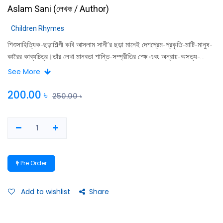
Aslam Sani
(
লেখক / Author
)
Children Rhymes
শিশুসাহিত্যিক-ছড়াশিল্পী কবি আসলাম সানী’র ছড়া মানেই দেশপ্রেম-প্রকৃতি-মাটি-মানুষ-
কারৈর কাব্যচিত্র।তাঁর লেখা মানবতা শান্তি-সম্প্রীতির প্ক্ষে এবং অন্রায়-অসত্য-
অনিয়মের প্রতি তীব্র প্রতিবাদ।
See More
200.00
৳
250.00
৳
Pre Order
Add to wishlist
Share