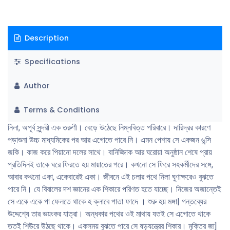
Description
Specifications
Author
Terms & Conditions
নিলা, অপূর্ব সুন্দরী এক তরুণী। বেড়ে উঠেছে নিম্নবিত্ত পরিবারে। দারিদ্রর কারণে
পড়াশুনা উচ্চ মাধ্যমিকের পর আর এগােতে পারে নি। এমন পেশায় সে একজন ৬ন্সি
জকি। কাজ করে পিয়ানাে দলের সাথে। বানিজ্জিাক আর ঘরােয়া অনুষ্ঠান শেষে প্রায়
প্রতিদিনই তাকে ঘরে ফিরতে হয় মায়াতের পরে। কখনাে সে ফিরে সহকর্মীদের সঙ্গে,
আবার কখনাে একা, একেবারেই একা। জীবনে এই চলার পথে নিলা ঘুণাক্ষরেও বুঝতে
পারে নি। যে বিবালের দশ জ্ঞানের এক শিকারে পরিণত হতে যাচ্ছে। নিজের অজান্তেই
সে একে একে পা ফেলতে থাকে হ ক্লাবে পাতা ফাদে । শুরু হয় মঙ্গা| গন্তব্যের
উদ্দেশ্যে তার ভয়ংকর যাত্রা। অন্ধকার পথের ওই মাথায় যতই সে এগােতে থাকে
ততই শিউরে উঠছে থাকে। একসময় বুঝতে পারে সে ষড়যন্ত্রের শিকার। মুক্তির জা]