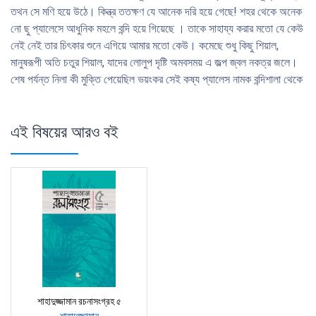
তথন সে মণি হয়ে উঠে। কিন্ত্র ততক্ষণ যে আনেক দরি হয়ে গেছে! শহর থেকে অনেক
নাে ছু প্যালেসে আধুনিক মহলে বন্দি হয়ে গিয়েছে । তাকে সাহায্য করার মতো যে কেউ
নেই নেই তার চিৎকার শুনে এগিয়ে আমার মতাে কেউ। কমেছে শুধু কিছু শিয়াল,
মানুষরূপী অতি চতুর শিয়াল, যাদের লোলুপ দৃষ্টি অমবসময় এ জল্প জ্বল নকত্র জলে।
শেষ পর্যন্ত নিলা কী মুক্তি পেয়েছিল ভয়ংকর সেই কষ্য প্যালেস নামক বন্দিশালা থেকে
এই বিষয়ের আরও বই
শাহাদুজ্জামান রচনাসংগ্রহ ৫
শাহাদুজ্জামান