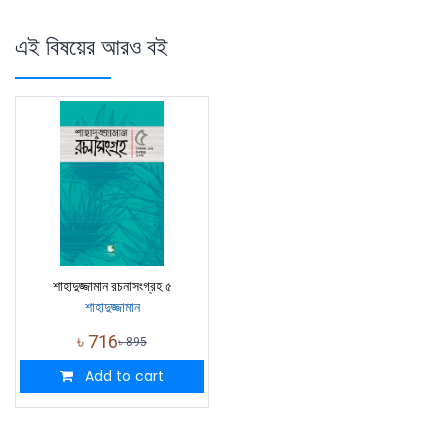
এই বিষয়ের আরও বই
শাহাদুজ্জামান রচনাসংগ্রহ ৫
শাহাদুজ্জামান
৳
716
৳
895
Add to cart