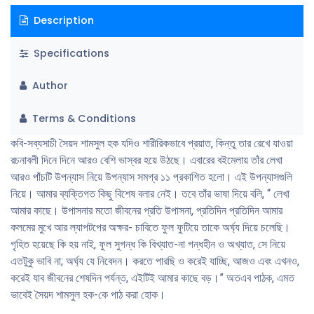
Description
Specifications
Author
Terms & Conditions
কবি-সব্যসাচী সৈয়দ শামসুল হক যদিও শারীরিকভাবে প্রয়াত, কিন্তু তার রেখে যাওয়া
রচনাবলী দিনে দিনে আরও বেশি ভাস্বর হয়ে উঠছে। এবারের বইমেলায় তাঁর লেখা
আরও পাঁচটি উপন্যাস নিয়ে উপন্যাস সমগ্র ১১ প্রকাশিত হলাে। এই উপন্যাসগুলি
নিয়ে। আমার ব্যক্তিগত কিছু বিশেষ বলার নেই। তবে তাঁর ভাষা দিয়ে বলি, “ লেখা
আমার কাছে। উপাসনার মতাে জীবনের প্রতি উপাসনা, প্রতিদিন প্রতিদিন আমার
কলমের মুখে আর ল্যাপটপের অক্ষর- চাবিতে ফুল ফুটিয়ে তাকে অর্ঘ্য দিয়ে চলেছি।
গৃহিত হয়েছে কি হয় নাই, ফুল সুগন্ধ কি বিখ্যাত-না গন্ধহীন ও অখ্যাত, সে নিয়ে
এতটুকু ভাবি না; অর্ঘ্য যে নিবেদন। করতে পারছি ও করেই যাচ্ছি, আজও এবং এখনও,
করেই যাব জীবনের শেষদিন পর্যন্ত, এইটিই আমার কাছে বড়।” অতএব পাঠক, এমত
ভাবেই সৈয়দ শামসুল হক-কে পাঠ করা হােক।