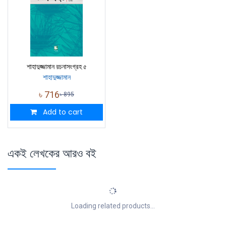
শাহাদুজ্জামান রচনাসংগ্রহ ৫
শাহাদুজ্জামান
৳
716
৳
895
Add to cart
একই লেখকের আরও বই
Loading related products...