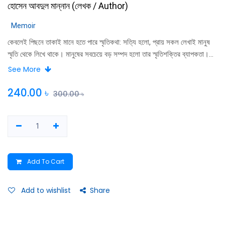
হোসেন আবদুল মান্নান
(
লেখক / Author
)
Memoir
কেবলেই পিছনে তাকাই মানে হতে পারে স্মৃতিকথা: সত্যি হলো, প্রায় সকল লেখাই মানুষ
স্মৃতি থেকে লিখে থাকে। মানুষের সবচেয়ে বড় সম্পদ হলো তার স্মৃতিশক্তির ব্যাপকতা।
বলা যায়, জীবনের সবই স্মৃতির কথকতা।
See More
240.00
৳
300.00
৳
Add To Cart
Add to wishlist
Share