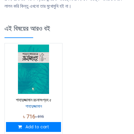
লালন করি কিন্তু এখনো তার মুখোমুখি হই না।
এই বিষয়ের আরও বই
শাহাদুজ্জামান রচনাসংগ্রহ ৫
শাহাদুজ্জামান
৳
716
৳
895
Add to cart