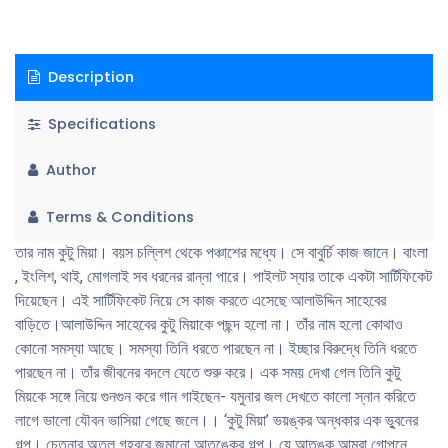
Description
Specifications
Author
Terms & Conditions
তার নাম কুটু মিয়া। বয়স চল্লিশ থেকে পঞ্চাশের মধ্যে। সে বাবুর্চি কাজ জানে। বাংলা
, ইংলিশ, থাই, মোগলাই সব ধরনের রান্না পারে। পাইলট স্যার তাকে একটা সার্টিফিকেট
দিয়েছেন। এই সার্টিফিকেট নিয়ে সে কাজ করতে এসেছে আলাউদ্দিন সাহেবের
বাড়িতে।আলাউদ্দিন সাহেবের কুটু মিয়াকে পছন্দ হলো না। তাঁর নাম হলো কোথাও
কোনো সমস্যা আছে। সমস্যা তিনি ধরতে পারছেন না। ইচ্ছার বিরুদ্ধে তিনি ধরতে
পারছেন না। তাঁর জীবনের বদলে যেতে শুরু করে। এক সময় দেখা গেল তিনি কুটু
মিয়কে সঙ্গে নিয়ে গুনগুন করে গান গাইছেন- যমুনার জল দেখতে কালো স্নান করিতে
লাগে ভালো যৌবন ভাসিয়া গেছে জলে।। ‘কুটু মিয়া’ ভয়ঙ্কর অন্ধকার এক ভু্বনের
গল্প। চেতনার অতল গহ্বরে জন্মানো আতঙ্কের গল্প। যে আতঙ্ক আমরা গোপনে