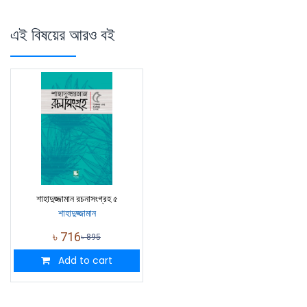
এই বিষয়ের আরও বই
শাহাদুজ্জামান রচনাসংগ্রহ ৫
শাহাদুজ্জামান
৳
716
৳
895
Add to cart