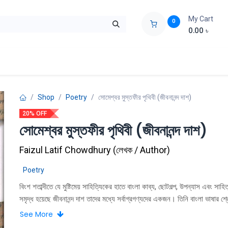
My Cart
0
0.00
৳
ids Zone
Liberation War
Poems
Novel
Buy Books Cost Pric
Shop
Poetry
সোমেশ্বর মুস্তফীর পৃথিবী (জীবনানন্দ দাশ)
20% OFF
সোমেশ্বর মুস্তফীর পৃথিবী (জীবনানন্দ দাশ)
Faizul Latif Chowdhury
(
লেখক / Author
)
Poetry
বিংশ শতাব্দীতে যে মুষ্টিমেয় সাহিত্যিকের হাতে বাংলা কাব্য, ছোটগল্প, উপন্যাস এবং সাহিত
সমৃদ্ধ হয়েছে জীবনানন্দ দাশ তাদের মধ্যে সর্বাগ্রগণ্যদের একজন। তিনি বাংলা ভাষার শ্রে
আধুনিক কবি। তাঁর কাব্যভাস্কর্য আমাদের কাছে পরম বিস্ময়। যদি এক শত বা ততোধিক প
See More
কবিতাকে দীর্ঘ কবিতা হিসাবে সংজ্ঞায়িত করা হয়, তবে বলতে হবে কবি জীবনানন্দ দাশ অনেক