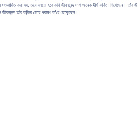
 সংজ্ঞায়িত করা হয়, তবে বলতে হবে কবি জীবনানন্দ দাশ অনেক দীর্ঘ কবিতা লিখেছেন। তাঁর জ
 জীবনানন্দ তাঁর কব্জির জোর প্রমাণ ক'রে ছেড়েছেন।