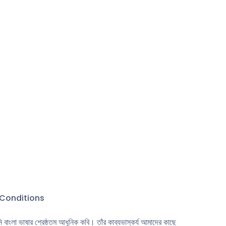
১৩৯ ।
ঁর কব্জির জোর
Conditions
িনি বাংলা ভাষার শ্রেষ্ঠতম আধুনিক কবি। তাঁর কাব্যভাস্কর্য আমাদের কাছে