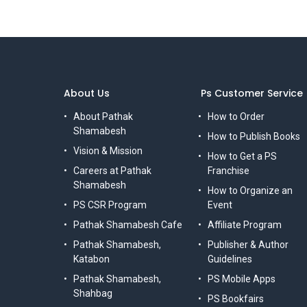
About Us
Ps Customer Service
About Pathak
How to Order
Shamabesh
How to Publish Books
Vision & Mission
How to Get a PS
Careers at Pathak
Franchise
Shamabesh
How to Organize an
PS CSR Program
Event
Pathak Shamabesh Cafe
Affiliate Program
Pathak Shamabesh,
Publisher & Author
Katabon
Guidelines
Pathak Shamabesh,
PS Mobile Apps
Shahbag
PS Bookfairs