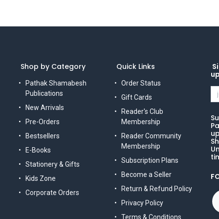
Shop by Category
Quick Links
Si
u
Pathak Shamabesh
Order Status
Publications
Gift Cards
New Arrivals
Reader's Club
Su
Pre-Orders
Membership
Pa
up
Bestsellers
Reader Community
Sh
Membership
Un
E-Books
ti
Subscription Plans
Stationery & Gifts
Become a Seller
F
Kids Zone
Return & Refund Policy
Corporate Orders
Privacy Policy
Terms & Conditions