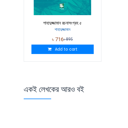
শাহাদুজ্জামান রচনাসংগ্রহ ৫
শাহাদুজ্জামান
৳
716
৳
895
Add to cart
একই লেখকের আরও বই