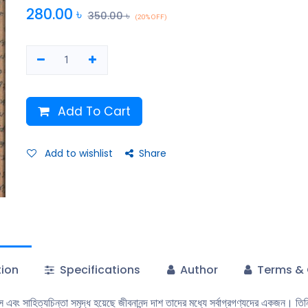
লিখেছেন। তাঁর জীবদ্দশায় প্রকাশিত বিখ্যাত কবিতা ‘অবসরের গান'-এর পঙ্ক্তি সংখ্যা 
280.00
৳
350.00
৳
(20% OFF)
‘১৯৪৬-৪৭’ জীবনানন্দের আরেকটি বহুলপঠিত দীর্ঘ কবিতা। দীর্ঘ কবিতাগুলিতে জীবনানন্দ তা
প্রমাণ ক'রে ছেড়েছেন।
Add To Cart
Add to wishlist
Share
tion
Specifications
Author
Terms & 
ন্যাস এবং সাহিত্যচিন্তা সমৃদ্ধ হয়েছে জীবনানন্দ দাশ তাদের মধ্যে সর্বাগ্রগণ্যদের একজন। ত