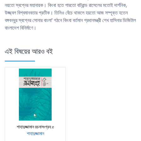
নয়তাে স্বপ্নের মহানায়ক। কিংবা হতে পারতাে বাট্রান্ড রাসেলের মতােই দার্শনিক,
উজ্জ্বল বিশ্বমানবতার প্রতীক। তিনিও বেঁচে থাকলে হয়তাে আজ সম্পূক্ত হতেন
বঙ্গবন্ধুর স্বপ্নের সােনার বাংলা' গঠনে কিংবা বর্তমান প্রধানমন্ত্রী শেখ হাসিনার ডিজিটাল
বাংলাদেশ বিনির্মাণে।
এই বিষয়ের আরও বই
শাহাদুজ্জামান রচনাসংগ্রহ ৫
শাহাদুজ্জামান