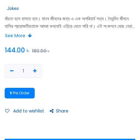
Jokes
বাঁচতে হলে হাসতে হবে। মানব জীবনের জন্য এ এক অপরিহার্য সত্য। দৈনন্দিন জীবনে
হাসির প্রয়ােজনীয়তাকে আমরা কখনােই এড়িয়ে যেতে পারি না। এই সংকলনে বেছে নেয়া
কিছু কৌতুককে রূপান্তরিত করা হয়েছে মজার কার্টুনে। জনপ্রিয় কার্টুনিস্ট কাওছার
See More
মাহমুদের হাতে প্রাণ পেয়েছে অসামান্য সেই সব কৌতুক। পাঞ্জেরী রম্য সিরিজের বইগুলাে
ইতােমধ্যেই পাঠকদের কাছে ব্যাপকভাবে সমাদৃত হয়েছে। সেই ধারাবাহিকতায় কার্টুন আর
144.00
৳
180.00
৳
কৌতুকের যুগলমিলনে দেখি কত হাসতে পারাে হয়ে উঠেছে। অনবদ্য এক রম্য সংকলন।
Pre Order
Add to wishlist
Share