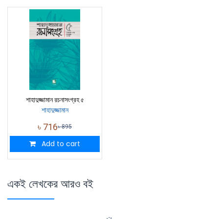
শাহাদুজ্জামান রচনাসংগ্রহ ৫
শাহাদুজ্জামান
৳
716
৳
895
Add to cart
একই লেখকের আরও বই