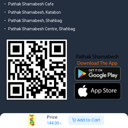
Pathak Shamabesh Cafe
Pathak Shamabesh, Katabon
Pathak Shamabesh, Shahbag
Pathak Shamabesh Centre, Shahbag
Price:
Add to Cart
144.00
৳
© 2025 Pathak Shamabesh. Developed by Metamorphosis Ltd. |