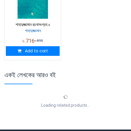
শাহাদুজ্জামান রচনাসংগ্রহ ৫
শাহাদুজ্জামান
৳
716
৳
895
Add to cart
একই লেখকের আরও বই
Loading related products...