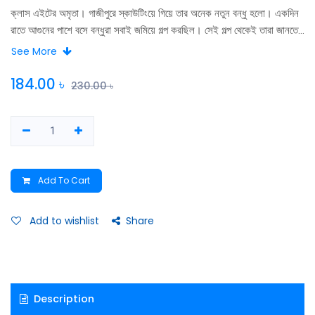
ক্লাস এইটের অমৃতা। গাজীপুরে স্কাউটিংয়ে গিয়ে তার অনেক নতুন বন্ধু হলাে। একদিন
রাতে আগুনের পাশে বসে বন্ধুরা সবাই জমিয়ে গল্প করছিল। সেই গল্প থেকেই তারা জানতে
পারল একেকজনের | জীবনে ঘটে যাওয়া কিছু অনাকাঙ্ক্ষিত ঘটনার কথা। তারা প্রতিবাদমুখর
See More
হয়ে ওঠে। অনাকাঙ্ক্ষিত স্পর্শ সামাজিক অন্যায়ের বিরুদ্ধে প্রতিবাদের এক অনন্য গল্প
184.00
৳
230.00
৳
Add To Cart
Add to wishlist
Share
Description