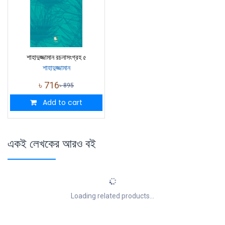
শাহাদুজ্জামান রচনাসংগ্রহ ৫
শাহাদুজ্জামান
৳
716
৳
895
Add to cart
একই লেখকের আরও বই
Loading related products...