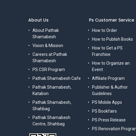
About Us
Ps Customer Service
About Pathak
How to Order
Shamabesh
How to Publish Books
Vision & Mission
How to Get a PS
Careers at Pathak
Franchise
Shamabesh
How to Organize an
PS CSR Program
Event
Pathak Shamabesh Cafe
Affiliate Program
Pathak Shamabesh,
Publisher & Author
Katabon
Guidelines
Pathak Shamabesh,
PS Mobile Apps
Shahbag
PS Bookfairs
Pathak Shamabesh
PS Press Release
Centre, Shahbag
PS Renovation Progra