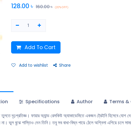
সামনে।। অগ্নিলা কি পারবে একজন প্রকৃত অগ্নিযােদ্ধা হয়ে উঠতে?
128.00
৳
160.00
৳
(20% OFF)
Add To Cart
Add to wishlist
Share
tion
Specifications
Author
Terms & 
লতে দৃঢ়প্রতিজ্ঞ। ফায়ার অ্যান্ড রেসকিউ অ্যাকাডেমিতে একজন ট্রেইনি হিসেবে যােগ দেয় স
খেন না। ভুল বুঝে শাস্তিও দেন তিনি। তবু সব বাধা-বিঘ্ন পায়ে ঠেলে অগ্নিলা এগিয়ে চলে