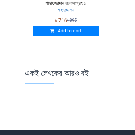
শাহাদুজ্জামান রচনাসংগ্রহ ৫
শাহাদুজ্জামান
৳
716
৳
895
Add to cart
একই লেখকের আরও বই