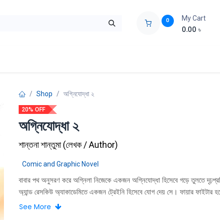
My Cart
0
0.00
৳
ids Zone
Liberation War
Poems
Novel
Buy Books Cost Pric
Shop
অগ্নিযোদ্ধা ২
20% OFF
অগ্নিযোদ্ধা ২
শান্তনা শান্তুমা
(
লেখক / Author
)
Comic and Graphic Novel
বাবার পথ অনুসরণ করে অগ্নিলা নিজেকে একজন অগ্নিযােদ্ধা হিসেবে গড়ে তুলতে দৃঢ়প্রত
অ্যান্ড রেসকিউ অ্যাকাডেমিতে একজন ট্রেইনি হিসেবে যােগ দেয় সে। ফায়ার ফাইটার হব
একটা মেয়ে! সহশিক্ষার্থীরা বাঁকা চোখে তাকায় তার দিকে। কমব্যাট ইন্সট্রাক্টর ঋদ্ধ স্যা
See More
চোখে দেখেন না। ভুল বুঝে শাস্তিও দেন তিনি। তবু সব বাধা-বিঘ্ন পায়ে ঠেলে অগ্নিলা এ