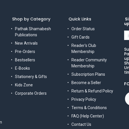
Shop by Category
Quick Links
Si
u
Pathak Shamabesh
Order Status
Publications
Gift Cards
New Arrivals
Reader's Club
Su
Pre-Orders
Membership
Pa
up
Bestsellers
Reader Community
Sh
Membership
Un
E-Books
ti
Subscription Plans
Stationery & Gifts
Become a Seller
F
Kids Zone
Return & Refund Policy
Corporate Orders
Privacy Policy
Terms & Conditions
FAQ (Help Center)
m
Contact Us