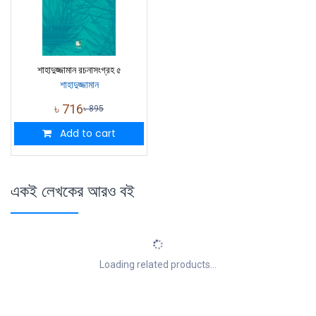
শাহাদুজ্জামান রচনাসংগ্রহ ৫
শাহাদুজ্জামান
৳
716
৳
895
Add to cart
একই লেখকের আরও বই
Loading related products...