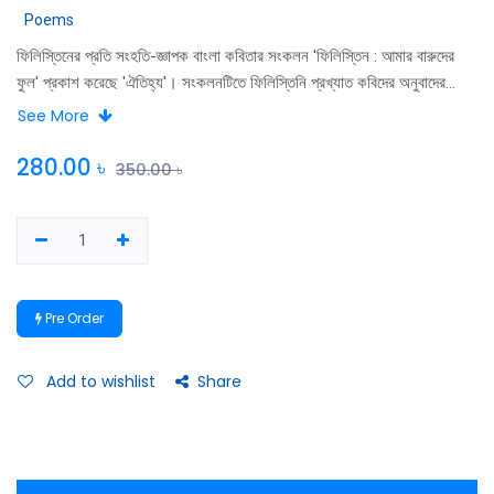
Poems
ফিলিস্তিনের প্রতি সংহতি-জ্ঞাপক বাংলা কবিতার সংকলন 'ফিলিস্তিন : আমার বারুদের
ফুল' প্রকাশ করেছে 'ঐতিহ্য'। সংকলনটিতে ফিলিস্তিনি প্রখ্যাত কবিদের অনুবাদের
পাশাপাশি বাংলাদেশের নবীন-প্রবীণ কবিদের কবিতা স্থান পেয়েছে।
See More
280.00
৳
350.00
৳
Pre Order
Add to wishlist
Share