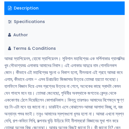
Description
Specifications
Author
Terms & Conditions
আমরা স্যাপিয়েনস, হোমো স্যাপিয়েনস। সুবিশাল মহাবিশ্বের এক সর্পিলাকার গ্যালাক্সির
খুব সৌভাগ্যময় এলাকায় আমাদের নিবাস। এই এলাকার আদুরে নাম গোলডিলকস
জোন। কীভাবে এই মহাবিশ্বের সূচনা ও বিকাশ হলো, নীলনয়না এই গ্রহে আমরা কবে
এলাম, কীভাবে এলাম – এসব চিরাচরিত জিজ্ঞাসার উত্তর তোমরা হয়তো শুনেছো।
হালফিলে বিজ্ঞান দিয়ে এসব প্রশ্নের উত্তর না পেলে, অনেকের কাছে স্বাদটা কেমন
যেন পানসে মনে হয়। তোমরা জেনেছো, পৃথিবীর অবস্থাকে জগতের কেন্দ্র থেকে
এককোণায় ঠেলে দিয়েছিলেন কোপারনিকাস। কিন্তু তারপরও আমাদের বিশেষত্ব ক্ষুণ্ণ
হয় নি-এটা মনে হয় জানো না। ডারউইন এসে বোঝালেন-আমরা আলাদা কিচ্ছু না, বরং
অন্যান্য পশুর মতই। তবুও আমাদের স্বপ্নগুলো ধূসর হলো না। আমরা এখনো স্বপ্ন
দেখি, গল্প-কবিতা লিখি, কল্পনার ঘুড়ি উড়িয়ে দিই নীলাম্বরে! বিজ্ঞানের সুধা পান করে
তোমরা অনেক কিছু জেনেছো। আবার অনেক কিছুই জানো নি। কী জানো নি? কেন