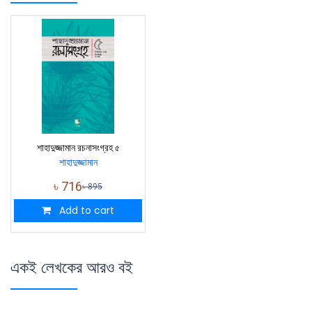
শাহাদুজ্জামান রচনাসংগ্রহ ৫
শাহাদুজ্জামান
৳
716
৳
895
Add to cart
একই লেখকের আরও বই