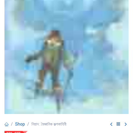
Shop
নিয়ান : বৈজ্ঞানিক কল্পকাহিনী