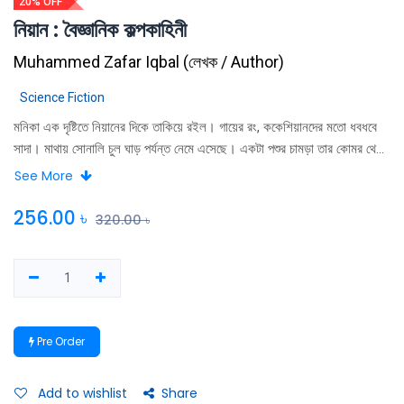
20% OFF
নিয়ান : বৈজ্ঞানিক কল্পকাহিনী
Muhammed Zafar Iqbal
(
লেখক / Author
)
Science Fiction
মনিকা এক দৃষ্টিতে নিয়ানের দিকে তাকিয়ে রইল। গায়ের রং, ককেশিয়ানদের মতাে ধবধবে
সাদা। মাথায় সােনালি চুল ঘাড় পর্যন্ত নেমে এসেছে। একটা পশুর চামড়া তার কোমর থেকে
ঝুলছে। ওপারে কিছু নেই, খালি গা। সুঠাম পেশিবহুল দেহ। উচু কপাল এবং খাড়া নাক।
See More
লম্বাটে মুখ, শত্রু চোয়াল ।
256.00
৳
320.00
৳
Pre Order
Add to wishlist
Share