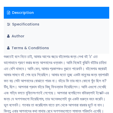
নিখুঁত? না। কিন্তু তারপরেও আশা করি এই গল্প আপনাদের ভালাে লাগবে। আর মনে
রাখবেন, সব গল্পই ইউটিউবে বলা যায় না।
Description
Specifications
Author
Terms & Conditions
শুরুতেই বলে নিতে চাই, আমার আগের বছরে বইমেলার জন্য লেখা বই ‘চ’ এত
ভালােভাবে গ্রহণ করার জন্য আপনাদের ধন্যবাদ। আমি নিজেই বুঝিনি বইটার চাহিদা
এত বেশি থাকবে। আমি কেন, আমার প্রকাশকও বুঝতে পারেননি। বইমেলায় বহুবারই
আমার সামনে বই শেষ হয়ে গিয়েছিল। আমার মতাে তুচ্ছ একটা মানুষের জন্য ব্যাপারটা
কত বড় সেটা আপনাদের বােঝাতে পারব না। বইয়ে কি তার মানে কোনাে খুঁত ছিল না?
উঁহু, ছিল। আপনারা প্রথম বইয়ে কিছু ফিডব্যাক দিয়েছিলেন। আমি এগুলাে দেখেছি
এবং সত্যি বলতে যুক্তিসংগতই লেগেছে। আপনারা বলেছিলেন বাটারফ্লাই ইফেক্ট-এর
জন্য যে অপশনগুলাে দিয়েছিলাম, তার অনেকগুলােই খুব একটা গুরুত্ব বহন করেনি।
ভুল বলেননি। গতবার তা করেছিলাম যাতে গল্প থেকে আপনারা বারবার ছুটে না যান।
কিন্তু এবার আপনাদের কথা মাথায় রেখে অপশনগুলােতে সামান্য পরিবর্তন এনেছি।