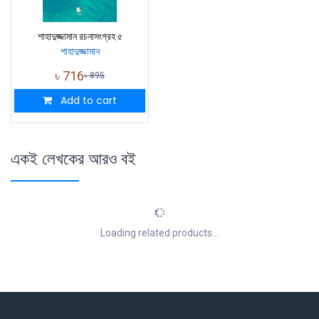
শাহাদুজ্জামান রচনাসংগ্রহ ৫
শাহাদুজ্জামান
৳
716
৳
895
Add to cart
একই লেখকের আরও বই
Loading related products...