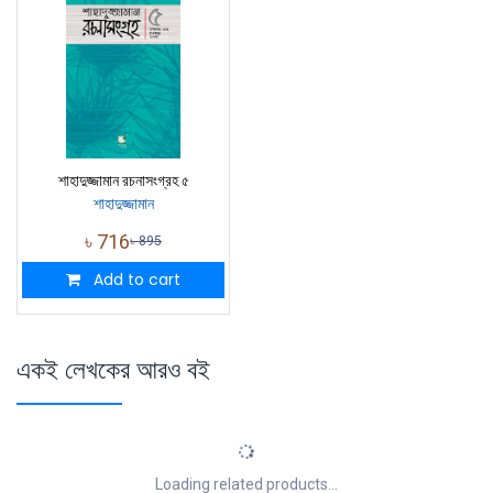
শাহাদুজ্জামান রচনাসংগ্রহ ৫
শাহাদুজ্জামান
৳
716
৳
895
Add to cart
একই লেখকের আরও বই
Loading related products...