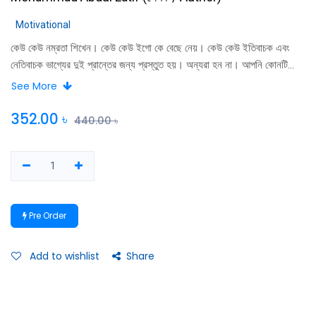
Motivational
কেউ কেউ নম্রতা শিখেন। কেউ কেউ ইগো কে বেছে নেয়। কেউ কেউ ইতিবাচক এবং
নেতিবাচক ভাগ্যের দুই প্রান্তের জন্য প্রস্তুত হয়। অন্যরা হন না। আপনি কোনটি
বেছে নেবেন? কে হবেন? আপনি এই বইটি নিয়েছেন কারণ আপনি অনুভব করছেন যে
See More
অবশেষে, সচেতনভাবে হোক বা না হোক, আপনাকে এই প্রশ্নের উত্তর দিতে হবে। আচ্ছা,
আমরা আছি। চলুন শুরু করা যাক।”
352.00
৳
440.00
৳
Pre Order
Add to wishlist
Share