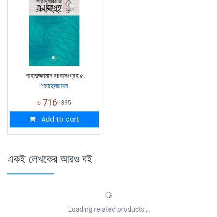
শাহাদুজ্জামান রচনাসংগ্রহ ৫
শাহাদুজ্জামান
৳
716
৳
895
Add to cart
একই লেখকের আরও বই
Loading related products...