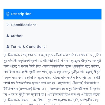
উত্থান-পতনের পিছনের কারণসমূহেরও প্রাঞ্জল বর্ণনা রয়েছে বইটিতে। ফলে সবশ্রেণির
পাঠক পাঠিকা নিজের ও চারপাশের অন্যদের আবেগীয় প্রতিক্রিয়া, সম্পর্কের টানাপােড়েন,
Description
ব্যক্তিত্বের দ্বন্ধগুলাে ভালােভাবে পর্যবেক্ষণ ও গভীরভাবে বিশ্লেষণ করতে পারবেন- যা
নিজেকে ইতিবাচকভাবে সংশােধন ও পুনর্গঠনে সহায়ক ভূমিকা রাখবে । নিজের জন্য সুখী,
Specifications
তৃপ্ত, সফল জীবন গড়তে ও নিকটজনসহ অন্যদের সঙ্গে সােহার্দ্যপূর্ণ সম্পর্ক তৈরি এবং তা
বজায় রাখতে বইটি একটি উত্তম গাইড হিসেবে কাজ করবে।
Author
Terms & Conditions
মুড ডিজঅর্ডার হচ্ছে যখন মনের অভ্যন্তরে ইতিবাচক বা নেতিবাচক আবেগ-অনুভূতির
সুর সর্বব্যপী অনুপ্রবেশ প্রবণ হয়; দায়ী পরিস্থিতি না থাকা স্বত্ত্বেও তীব্র মড অবস্থা
অটল থাকে; মধ্যখানে বিরতি দিয়ে এরকম অস্বাভাবিক মুডের পুনরাবৃত্তি ঘটে; সপ্তাহ,
মাস কিংবা বছর ব্যাপী স্থায়ী হতে পারে; মুড অবস্থার জন্য ব্যক্তি কষ্ট, যন্ত্রণা, পীড়ন
অনুভব করে এবং অস্বাভাবিক মুডের কারণে তাদের কাজ কর্মে ব্যাঘাত সৃষ্টি হয়। মােটা
দাগে! মড ডিজঅর্ডারকে দু'ভাগে ভাগ করা হয়- বাইপােলার | (দ্বিমেরু) ডিজঅর্ডার ও
ইউনিপােলার (এককমেরু) ডিপ্রেশন।। সরলভাবে বললে মুড নিমগামী হলে ডিপ্রেশন
হয় ও মড উর্ধ্বমুখী হলে ম্যানিয়া হয়। এই দুইয়ের বাইরেও অসংখ্য ও বিচিত্র ধরনের
মুড ডিজঅর্ডার রয়েছে । এই বিশাল। মুড স্পেকট্রামের সবশ্রেণি, উপশ্রেণির ধরণ,