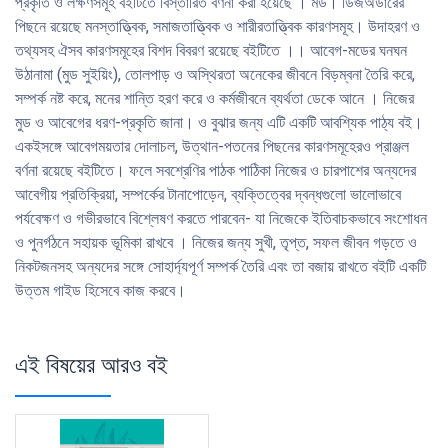
প্রকৃতি ও লক্ষণসমূহ বইটিতে বিস্তারিত বর্ণনা করা হয়েছে । মড। ডিজঅর্ডারের
পিছনে রয়েছে মনস্তাত্ত্বিক, সমাজতাত্ত্বিক ও শারীরতাত্ত্বিক কারণসমূহ। উদাহরণ ও
তথ্যসহ ঐসব কারণসমূহের বিশদ বিবরণ রয়েছে বইটিতে ।। আবেগ-মডের ঘনঘন
উঠানামা (মুড সুইয়িং), তােলপাড় ও অস্থিরতা অনেকের জীবনে বিড়ম্বনা তৈরি করে,
সম্পর্ক নষ্ট করে, মনের শান্তি হরণ করে ও কর্মজীবনে ব্যর্থতা ডেকে আনে । নিজের
মুড ও আবেগের ধরণ-প্রকৃতি জানা। ও বুঝার জন্য এটি একটি আবশ্যিক পাঠ্য বই।
একইসঙ্গে আবেগময়তার দোলাচল, উত্থান-পতনের পিছনের কারণসমূহেরও প্রাঞ্জল
বর্ণনা রয়েছে বইটিতে। ফলে সবশ্রেণির পাঠক পাঠিকা নিজের ও চারপাশের অন্যদের
আবেগীয় প্রতিক্রিয়া, সম্পর্কের টানাপােড়েন, ব্যক্তিত্বের দ্বন্ধগুলাে ভালােভাবে
পর্যবেক্ষণ ও গভীরভাবে বিশ্লেষণ করতে পারবেন- যা নিজেকে ইতিবাচকভাবে সংশােধন
ও পুনর্গঠনে সহায়ক ভূমিকা রাখবে । নিজের জন্য সুখী, তৃপ্ত, সফল জীবন গড়তে ও
নিকটজনসহ অন্যদের সঙ্গে সােহার্দ্যপূর্ণ সম্পর্ক তৈরি এবং তা বজায় রাখতে বইটি একটি
উত্তম গাইড হিসেবে কাজ করবে।
এই বিষয়ের আরও বই