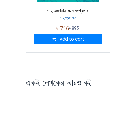
শাহাদুজ্জামান রচনাসংগ্রহ ৫
শাহাদুজ্জামান
৳
716
৳
895
Add to cart
একই লেখকের আরও বই