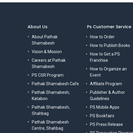
About Us
Ps Customer Service
About Pathak
How to Order
Shamabesh
How to Publish Books
Vision & Mission
How to Get a PS
Careers at Pathak
Franchise
Shamabesh
How to Organize an
PS CSR Program
Event
Pathak Shamabesh Cafe
Affiliate Program
Pathak Shamabesh,
Publisher & Author
Katabon
Guidelines
Pathak Shamabesh,
PS Mobile Apps
Shahbag
PS Bookfairs
Pathak Shamabesh
PS Press Release
Centre, Shahbag