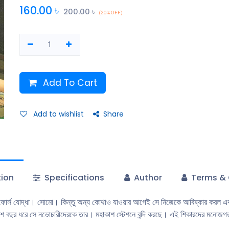
মনােজগতই তার সব শক্তির উৎস। সিদ্ধান্ত। নিল সােমাে, যে করেই হােক টরাসের হাত
160.00
৳
200.00
৳
(20% OFF)
করবে সবাইকে।
Add To Cart
Add to wishlist
Share
tion
Specifications
Author
Terms & 
-ফোর্স যােদ্ধা। সােমাে। কিন্তু অন্য কোথাও যাওয়ার আগেই সে নিজেকে আবিষ্কার করল
তশ বছর ধরে সে নভােচারীদেরকে তার। মহাকাশ স্টেশনে বন্দি করছে। এই শিকারদের মনােজগ