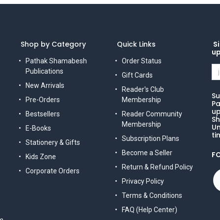
Shop by Category
Quick Links
Si
u
Pathak Shamabesh
Order Status
Publications
Gift Cards
New Arrivals
Reader's Club
Su
Pre-Orders
Membership
Pa
up
Bestsellers
Reader Community
Sh
Membership
Un
E-Books
ti
Subscription Plans
Stationery & Gifts
Become a Seller
F
Kids Zone
Return & Refund Policy
Corporate Orders
Privacy Policy
Terms & Conditions
FAQ (Help Center)