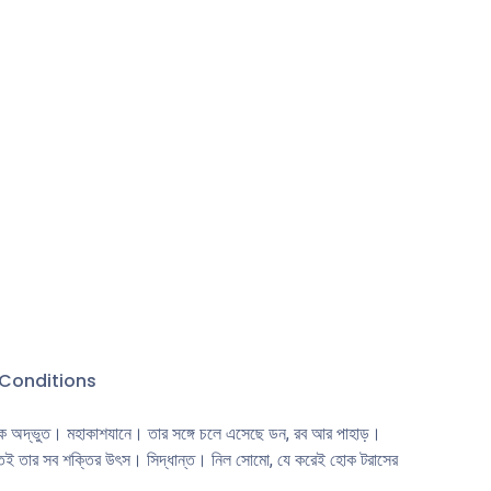
 থেকে মুক্ত
Conditions
 এক অদ্ভুত। মহাকাশযানে। তার সঙ্গে চলে এসেছে ডন, রব আর পাহাড়।
তই তার সব শক্তির উৎস। সিদ্ধান্ত। নিল সােমাে, যে করেই হােক টরাসের