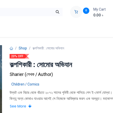
My Cart
0
0.00
৳
ids Zone
Liberation War
Poems
Novel
Buy Books Cost Pric
Shop
কল্পশিকারী : সোমোর অভিযান
20% OFF
কল্পশিকারী : সোমোর অভিযান
Sharier
(
লেখক / Author
)
Children / Comics
উদ্ভট এক বিচার থেকে বাঁচতে ২০৭২ সালের পৃথিবী থেকে পালিয়ে গেল ই-ফোর্স যােদ্ধা।
কিন্তু অন্য কোথাও যাওয়ার আগেই সে নিজেকে আবিষ্কার করল এক অদ্ভুত। মহাকাশ
সঙ্গে চলে এসেছে ডন, রব আর পাহাড়। তারা এখন ভয়ঙ্কর এক । ভিনগ্রহী জেনারেল ট
See More
বন্দি। গত সাতশ বছর ধরে সে নভােচারীদেরকে তার। মহাকাশ স্টেশনে বন্দি করছে। এই 