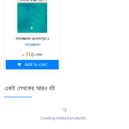
শাহাদুজ্জামান রচনাসংগ্রহ ৫
শাহাদুজ্জামান
৳
716
৳
895
Add to cart
একই লেখকের আরও বই
Loading related products...