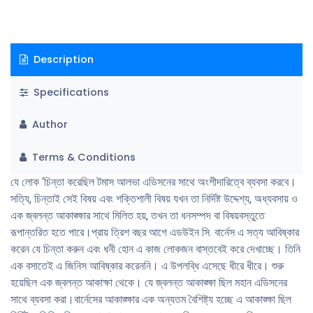
জার্সির অরেঞ্জে যাওয়ার মতাে যথেষ্ট টাকা ছিল না।বেশির ভাগ মানুষের আকাঙ্ক্ষাকে দমন
করতে এ বাধাই যথেষ্ট। কিন্তু বার্নেসের এ কোনাে সাধারণ আকাঙ্ক্ষা ছিল না। তিনি তার
আকাঙ্ক্ষা অনুযায়ী কাজ করার জন্য এতই দৃঢ় ছিলেন যে সর্বশেষ সিদ্ধান্ত নিলেন পরাজয়
Description
মেনে নেওয়ার চেয়ে ‘কিছু ছাড়াই’ যাত্রা শুরু করবেন। (পরবর্তীতে তিনি এক মালবাহী ট্রেনে
করে পূর্ব অরেঞ্জে পৌঁছান।)
Specifications
Author
Terms & Conditions
যে লােক ‘চিন্তা করেছিল টমাস আলভা এডিসনের সাথে অংশীদারিত্বে ব্যবসা করবে।
সত্যি, চিন্তাই সেই বিষয় এবং শক্তিশালী বিষয় যখন তা নির্দিষ্ট উদ্দেশ্য, অধ্যবসায় ও
এক জ্বলন্ত আকাঙ্ক্ষার সাথে মিলিত হয়, তখন তা ধনসম্পদ বা বিষয়বস্তুতে
রূপান্তরিত হতে পারে।প্রায় ত্রিশ বছর আগে এডউইন সি. বার্নেস এ সত্য আবিষ্কার
করেন যে চিন্তা করুন এবং ধনী হােন এ কাজ লােকজন বাস্তবেই করে দেখাচ্ছে। তিনি
এক বসাতেই এ জিনিস আবিষ্কার করেননি। এ উপলব্ধি এসেছে ধীরে ধীরে। শুরু
হয়েছিল এক জ্বলন্ত আকাক্ষা থেকে। যে জ্বলন্ত আকাঙ্ক্ষা ছিল মহান এডিসনের
সাথে ব্যবসা করা।বার্নেসের আকাঙ্ক্ষার এক অন্যতম বৈশিষ্ট্য হচ্ছে এ আকাঙ্ক্ষা ছিল