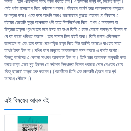
নির্দিষ্ট। তিনি এডিসনের সাথে কাজ করতে চান। এডিসনের জন্য নয়, নিজের জন্য।
সেই বর্ণনা মনােযােগ দিয়ে পর্যবেক্ষণ করুন। কীভাবে বার্নের্স তার আকাঙ্ক্ষাকে বাস্তবে
রূপান্তর করে। এতে করে আপনি আরও ভালােভাবে বুঝতে পারবেন যে কীভাবে এ
বইয়ের তেরােটি সূত্র আপনাকে ধনী হতে দিকনির্দেশনা দিবে।যখন এ আকাঙ্ক্ষা বা
চিন্তার তাড়না প্রথম তার মনে উদয় হল তখন তিনি এ রকম কোনাে অবস্থায় ছিলেন না
যে তা কাজে পরিণত করবেন। তার সামনে ছিল দুইটি বাধা। তিনি জনাব এডিসনকে
জানতেন না এবং তার কাছে রেলগাড়ির ভাড়া দিয়ে নিউ জার্সির অরেঞ্জে যাওয়ার মতাে
যথেষ্ট টাকা ছিল না।বেশির ভাগ মানুষের আকাঙ্ক্ষাকে দমন করতে এ বাধাই যথেষ্ট।
কিন্তু বার্নেসের এ কোনাে সাধারণ আকাঙ্ক্ষা ছিল না। তিনি তার আকাঙ্ক্ষা অনুযায়ী কাজ
করার জন্য এতই দৃঢ় ছিলেন যে সর্বশেষ সিদ্ধান্ত নিলেন পরাজয় মেনে নেওয়ার চেয়ে
‘কিছু ছাড়াই’ যাত্রা শুরু করবেন। (পরবর্তীতে তিনি এক মালবাহী ট্রেনে করে পূর্ব
অরেঞ্জে পৌঁছান।)
এই বিষয়ের আরও বই