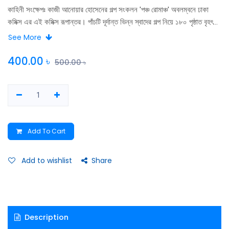
কাহিনী সংক্ষেপঃ কাজী আনোয়ার হোসেনের গল্প সংকলন 'পঞ্চ রোমাঞ্চ' অবলম্বনে ঢাকা
কমিক্স এর এই কমিক্স রূপান্তর। পাঁচটি দূর্দান্ত ভিন্ন স্বাদের গল্প নিয়ে ১৮০ পৃষ্ঠাত বৃহৎ
এই কমিক্স। গল্পগুলি যথাক্রমে - অন্য কোনখানে, ঝামেলা, ক্যান্সার, ওস্তাদ ও পরকীয়া।
See More
তুলনামূলক প্রাপ্তবয়স্কদের জন্যে এই গ্রাফিক সঙ্কলনটির মুখবন্ধ লিখে দিয়েছেন
কাজীদা; স্বয়ং। গল্পগুলি, সাই-ফাই, রোমান্স ও থ্রিলার ক্যাটাগরির, পড়তে বসলে শেষ না
400.00
৳
500.00
৳
করে ওঠা যাবে না।
Add To Cart
Add to wishlist
Share
Description