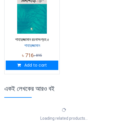
শাহাদুজ্জামান রচনাসংগ্রহ ৫
শাহাদুজ্জামান
৳
716
৳
895
Add to cart
একই লেখকের আরও বই
Loading related products...