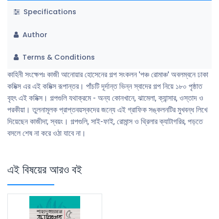
Specifications
Author
Terms & Conditions
কাহিনী সংক্ষেপঃ কাজী আনোয়ার হোসেনের গল্প সংকলন 'পঞ্চ রোমাঞ্চ' অবলম্বনে ঢাকা
কমিক্স এর এই কমিক্স রূপান্তর। পাঁচটি দূর্দান্ত ভিন্ন স্বাদের গল্প নিয়ে ১৮০ পৃষ্ঠাত
বৃহৎ এই কমিক্স। গল্পগুলি যথাক্রমে - অন্য কোনখানে, ঝামেলা, ক্যান্সার, ওস্তাদ ও
পরকীয়া। তুলনামূলক প্রাপ্তবয়স্কদের জন্যে এই গ্রাফিক সঙ্কলনটির মুখবন্ধ লিখে
দিয়েছেন কাজীদা; স্বয়ং। গল্পগুলি, সাই-ফাই, রোমান্স ও থ্রিলার ক্যাটাগরির, পড়তে
বসলে শেষ না করে ওঠা যাবে না।
এই বিষয়ের আরও বই