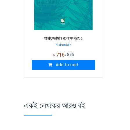
শাহাদুজ্জামান রচনাসংগ্রহ ৫
শাহাদুজ্জামান
৳
716
৳
895
Add to cart
একই লেখকের আরও বই