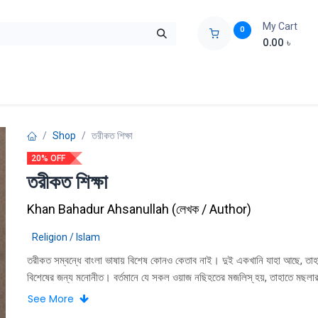
My Cart
0
0.00
৳
ids Zone
Liberation War
Poems
Novel
Buy Books Cost Pric
Shop
তরীকত শিক্ষা
20% OFF
তরীকত শিক্ষা
Khan Bahadur Ahsanullah
(
লেখক / Author
)
Religion / Islam
তরীকত সম্বন্ধে বাংলা ভাষায় বিশেষ কোনও কেতাব নাই। দুই একখানি যাহা আছে, তাহ
বিশেষের জন্য মনােনীত। বর্তমানে যে সকল ওয়াজ নছিহতের মজলিস্ হয়, তাহাতে মছলার 
প্রধানতঃ আলােচিত হইয়া থাকে। মারেফত সম্বন্ধে কোন নছিহত দেওয়া হয় না। সাধা
See More
বিশ্বাস শরীয়তই ইছলামের একমাত্র লক্ষ্য। সংসারে থাকিয়া যে মা'রেফত হাছেল করা যা