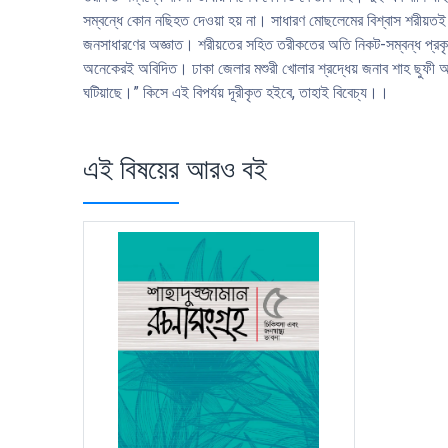
সম্বন্ধে কোন নছিহত দেওয়া হয় না। সাধারণ মােছলেমের বিশ্বাস শরীয়তই ইছ
জনসাধারণের অজ্ঞাত। শরীয়তের সহিত তরীকতের অতি নিকট-সম্বন্ধ প্রকৃত প
অনেকেরই অবিদিত। ঢাকা জেলার মশুরী খােলার শ্রদ্ধেয় জনাব শাহ ছুফী আহছা
ঘটিয়াছে।” কিসে এই বিপৰ্যয় দূরীকৃত হইবে, তাহাই বিবেচ্য।।
এই বিষয়ের আরও বই