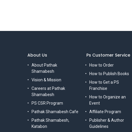
About Us
Ps Customer Service
About Pathak
How to Order
Shamabesh
How to Publish Books
Vision & Mission
How to Get a PS
Careers at Pathak
Franchise
Shamabesh
How to Organize an
PS CSR Program
Event
Pathak Shamabesh Cafe
Affiliate Program
Pathak Shamabesh,
Publisher & Author
Katabon
Guidelines