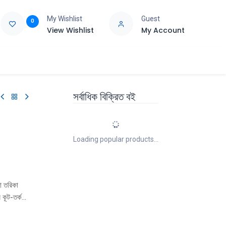
My Wishlist
Guest
0
View Wishlist
My Account
e
Support
সর্বাধিক বিক্রিত বই
Loading popular products...
া তরিকা
কূট-তর্ক
রণ মােছলেমের
য়,