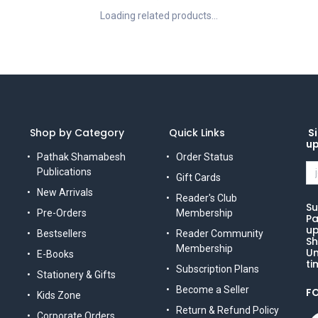
Loading related products...
Shop by Category
Quick Links
Si
u
Pathak Shamabesh
Order Status
Publications
Gift Cards
New Arrivals
Reader's Club
Su
Pre-Orders
Membership
Pa
up
Bestsellers
Reader Community
Sh
Membership
Un
E-Books
ti
Subscription Plans
Stationery & Gifts
Become a Seller
F
Kids Zone
Return & Refund Policy
Corporate Orders