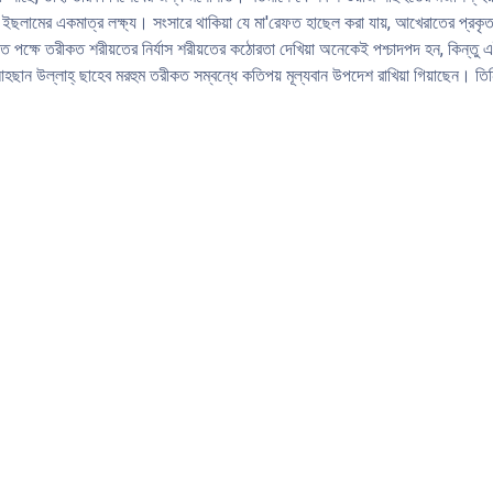
লামের একমাত্র লক্ষ্য। সংসারে থাকিয়া যে মা'রেফত হাছেল করা যায়, আখেরাতের প্রকৃততত্ত্
ক্ষে তরীকত শরীয়তের নিৰ্যাস শরীয়তের কঠোরতা দেখিয়া অনেকেই পশ্চাদপদ হন, কিন্তু এই
ন উল্লাহ্ ছাহেব মরহুম তরীকত সম্বন্ধে কতিপয় মূল্যবান উপদেশ রাখিয়া গিয়াছেন। তিনি স