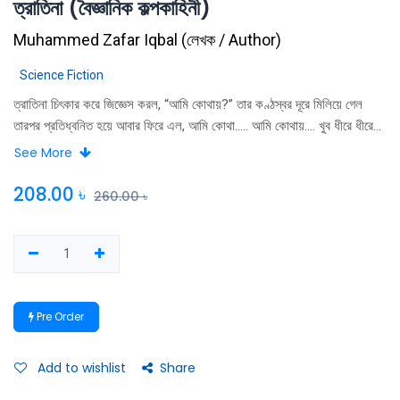
ত্রাতিনা (বৈজ্ঞানিক কল্পকাহিনী)
Muhammed Zafar Iqbal
(
লেখক / Author
)
Science Fiction
ত্রাতিনা চিৎকার করে জিজ্ঞেস করল, “আমি কোথায়?” তার কণ্ঠস্বর দূরে মিলিয়ে গেল
তারপর প্রতিধ্বনিত হয়ে আবার ফিরে এল, আমি কোথা….. আমি কোথায়…. খুব ধীরে ধীরে
প্রতিধ্বনিতগুলো মিলেয় যেতে থাকে। তারপর এক সময় আবার সেই নৈঃশব্দ্যের শূন্যতায়
See More
ডুবে যায়। ত্রাতিনা আবার চিৎকার করল, “আমি কোথায়?” তার চিৎকার বহু দূর থেকে
প্রতিধ্বনিত হয়ে ফিরে আসে, প্রতিধ্বনিত শব্দগুলো ধীরে ধীরে মিলিয়ে যেতে থাকে।
208.00
৳
260.00
৳
শব্দগুলো মিলেয়ে যেতে যেতে আবার নূতন করে অনুরণিত হয়, ত্রাতিনার মনে হয় সে বুঝি
কারো কণ্ঠস্বর শুনতে পেয়েছে। স্পষ্ট বোঝা যায় না, কিন্তু কোনো এক ধরনের কণ্ঠস্বর।
মনে হয় কেউ কিছু একটা বলছে।
Pre Order
Add to wishlist
Share