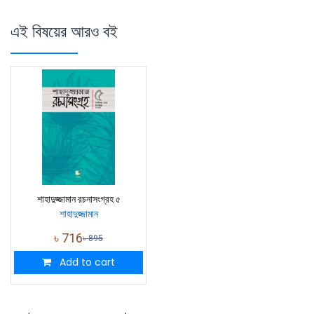
এই বিষয়ের আরও বই
শাহাদুজ্জামান রচনাসংগ্রহ ৫
শাহাদুজ্জামান
৳
716
৳
895
Add to cart