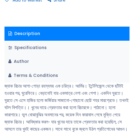
Add to wishlist
Share
Description
Specifications
Author
Terms & Conditions
জ্যাক রিচার আগা-গােড়া রহস্যময় এক চরিত্র। আর্মির। ইন্টেলিজেন্স থেকে ছাঁটাই
হওয়ার পর, ঘুরেফিরে। বেড়ানােই যার একমাত্র নেশা এবং পেশা। একদিন ঘুরতে।
ঘুরতে সে এসে হাজির হলাে জর্জিয়ার সাজানাে-গােছানাে ছােট্ট শহর মারগ্রেভে। তখনই
ঘটল বিপত্তি।। খুনের দায়ে গ্রেফতার করা হলাে রিচারকে। পাঠানাে। হলাে
কারাগারে। ভুল বােঝাবুঝির অবসানের পর, কয়েক দিন কারাবাস শেষে মুক্তি পেয়ে
জ্যাক রিচার। আবিষ্কার করল- যার খুনের দায়ে তাকে গ্রেফতার করা হয়েছিল, সে
আসলে তার খুবই কাছের একজন। সাথে সাথে বুকে জ্বলে উঠল প্রতিশােধের আগুন।