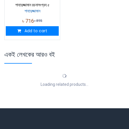
শাহাদুজ্জামান রচনাসংগ্রহ ৫
শাহাদুজ্জামান
৳
716
৳
895
Add to cart
একই লেখকের আরও বই
Loading related products...