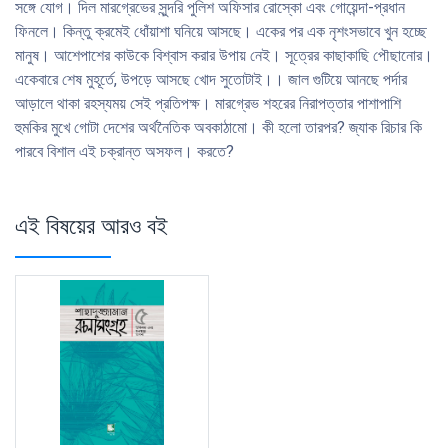
সঙ্গে যােগ। দিল মারগ্রেভের সুন্দরি পুলিশ অফিসার রােস্কো এবং গােয়েন্দা-প্রধান
ফিনলে। কিন্তু ক্রমেই ধোঁয়াশা ঘনিয়ে আসছে। একের পর এক নৃশংসভাবে খুন হচ্ছে
মানুষ। আশেপাশের কাউকে বিশ্বাস করার উপায় নেই। সূত্রের কাছাকাছি পৌছানাের।
একেবারে শেষ মুহূর্তে, উপড়ে আসছে খােদ সুতােটাই।। জাল গুটিয়ে আনছে পর্দার
আড়ালে থাকা রহস্যময় সেই প্রতিপক্ষ। মারগ্রেভ শহরের নিরাপত্তার পাশাপাশি
হুমকির মুখে গােটা দেশের অর্থনৈতিক অবকাঠামাে। কী হলাে তারপর? জ্যাক রিচার কি
পারবে বিশাল এই চক্রান্ত অসফল। করতে?
এই বিষয়ের আরও বই