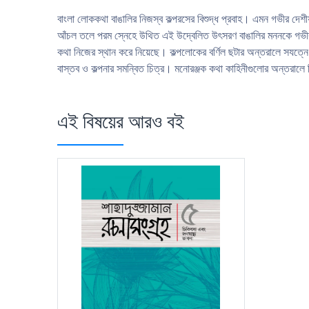
বাংলা লােককথা বাঙালির নিজস্ব কল্পরসের বিশুদ্ধ প্রবাহ। এমন গভীর দেশী
আঁচল তলে পরম স্নেহে উথিত এই উদ্বেলিত উৎসরণ বাঙালির মননকে গভীর মমতা
কথা নিজের স্থান করে নিয়েছে। কল্পলােকের বর্ণিল ছটার অন্তরালে সযত্নে
বাস্তব ও কল্পনার সমন্বিত চিত্র। মনােরঞ্জক কথা কাহিনীগুলাের অন্তরালে
এই বিষয়ের আরও বই