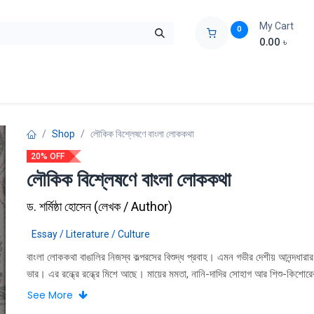
My Cart
0
0.00
৳
ids Zone
Liberation War
Poems
Novel
Buy Books Cost Pric
Shop
লৌকিক বিশ্লেষণে বাংলা লোককথা
20% OFF
লৌকিক বিশ্লেষণে বাংলা লোককথা
ড. শর্মিষ্ঠা হোসেন
(
লেখক / Author
)
Essay / Literature / Culture
বাংলা লােককথা বাঙালির নিজস্ব কল্পরসের বিশুদ্ধ প্রবাহ। এমন গভীর দেশীয় আনন্দধারা
ভার। এর রন্ধ্রে রন্ধ্রে মিশে আছে। মায়ের মমতা, নানি-দাদির সােহাগ আর শিশু-কিশাের
আহাদের নিবিড় অনুভূতি। দেশ মাতৃকার আঁচল তলে পরম স্নেহে উথিত এই উদ্বেলিত উৎ
See More
মননকে গভীর মমতায় সিক্ত করে নিরলসভাবে। লােককথার গল্পগুলাে গল্পকারের মুখে মুখ