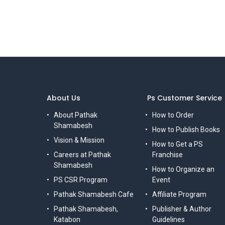
About Us
Ps Customer Service
About Pathak
How to Order
Shamabesh
How to Publish Books
Vision & Mission
How to Get a PS
Careers at Pathak
Franchise
Shamabesh
How to Organize an
PS CSR Program
Event
Pathak Shamabesh Cafe
Affiliate Program
Pathak Shamabesh,
Publisher & Author
Katabon
Guidelines