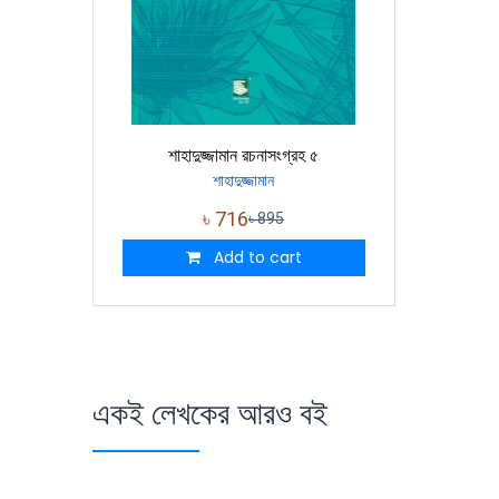
শাহাদুজ্জামান রচনাসংগ্রহ ৫
শাহাদুজ্জামান
৳
716
৳
895
Add to cart
একই লেখকের আরও বই