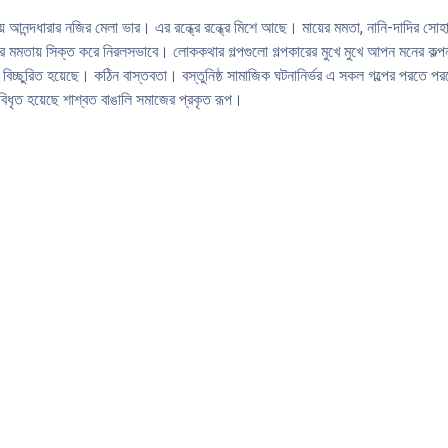
য় আনন্দধারার নজির মেলা ভার। এর রন্ধ্রে রন্ধ্রে মিশে আছে। মায়ের মমতা, নানি-দাদির 
য় সিক্ত করে নিরলসভাবে। লােককথার গল্পগুলাে গল্পকারের মুখে মুখে আপন মনের কল্পনার ম
 বিচ্ছুরিত হয়েছে। কঠিন বাস্তবতা। বস্তুনিষ্ঠ সামাজিক ঘটনানির্ভর এ সকল গল্পের পরতে 
 বিধৃত হয়েছে শাশ্বত বাঙালি সমাজের প্রকৃত রূপ।