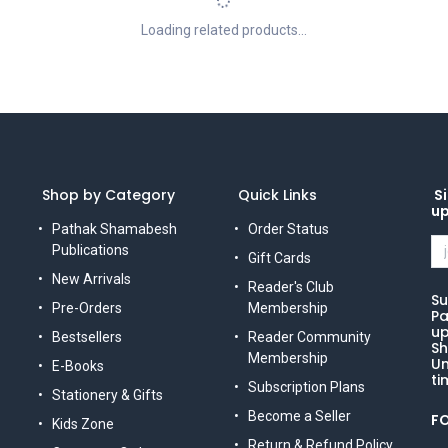
Loading related products...
Shop by Category
Quick Links
Si
u
Pathak Shamabesh
Order Status
Publications
Gift Cards
New Arrivals
Reader's Club
Su
Pre-Orders
Membership
Pa
up
Bestsellers
Reader Community
Sh
Membership
Un
E-Books
ti
Subscription Plans
Stationery & Gifts
Become a Seller
F
Kids Zone
Return & Refund Policy