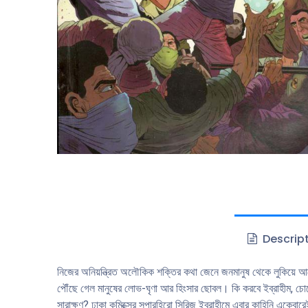
Descrip
নিজের অনিয়ন্ত্রিত অলৌকিক শক্তির কথা জেনে জনমানুষ থেকে লুকিয়ে আছে 
পৌঁছে গেল মানুষের লোভ-ঘৃণা আর হিংসার ছোবল। কি করবে ইব্রাহীম, চো
সারাক্ষণ? ঢাকা কমিক্সের সুপারহিরো সিরিজ ইব্রাহীমে এবার কাহিনি একেবা