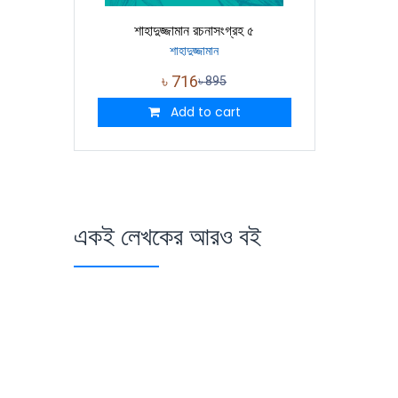
শাহাদুজ্জামান রচনাসংগ্রহ ৫
শাহাদুজ্জামান
৳
716
৳
895
Add to cart
একই লেখকের আরও বই