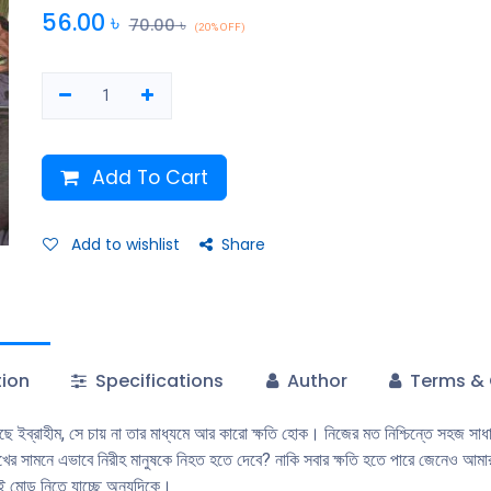
জেনেও আমার আবির্ভূত হবে? আর তার সব কর্মকাণ্ড আড়াল থেকে কে-ই বা দেখে চলেছে 
56.00
৳
70.00
৳
(20% OFF)
ঢাকা কমিক্সের সুপারহিরো সিরিজ ইব্রাহীমে এবার কাহিনি একেবারেই মোড় নিতে যাচ্ছে 
Add To Cart
Add to wishlist
Share
tion
Specifications
Author
Terms & 
ইব্রাহীম, সে চায় না তার মাধ্যমে আর কারো ক্ষতি হোক। নিজের মত নিশ্চিন্তে সহজ সাধার
খের সামনে এভাবে নিরীহ মানুষকে নিহত হতে দেবে? নাকি সবার ক্ষতি হতে পারে জেনেও আমা
রেই মোড় নিতে যাচ্ছে অন্যদিকে।