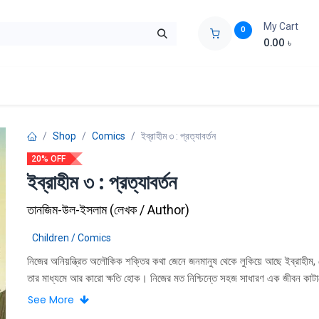
My Cart
0
0.00
৳
ids Zone
Liberation War
Poems
Novel
Buy Books Cost Pric
Shop
Comics
ইব্রাহীম ৩ : প্রত্যাবর্তন
20% OFF
ইব্রাহীম ৩ : প্রত্যাবর্তন
তানজিম-উল-ইসলাম
(
লেখক / Author
)
Children / Comics
নিজের অনিয়ন্ত্রিত অলৌকিক শক্তির কথা জেনে জনমানুষ থেকে লুকিয়ে আছে ইব্রাহীম, 
তার মাধ্যমে আর কারো ক্ষতি হোক। নিজের মত নিশ্চিন্তে সহজ সাধারণ এক জীবন কাটাচ
বান্দরবানের এক জঙ্গলের কাছে। কিন্তু সেখানেও পৌঁছে গেল মানুষের লোভ-ঘৃণা আর হি
See More
কি করবে ইব্রাহীম, চোখের সামনে এভাবে নিরীহ মানুষকে নিহত হতে দেবে? নাকি সবার ক্