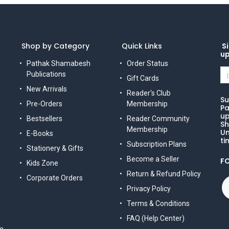
Shop by Category
Quick Links
Si
u
Pathak Shamabesh
Order Status
Publications
Gift Cards
New Arrivals
Reader's Club
Su
Pre-Orders
Membership
Pa
up
Bestsellers
Reader Community
Sh
Membership
Un
E-Books
ti
Subscription Plans
Stationery & Gifts
Become a Seller
F
Kids Zone
Return & Refund Policy
Corporate Orders
Privacy Policy
Terms & Conditions
FAQ (Help Center)