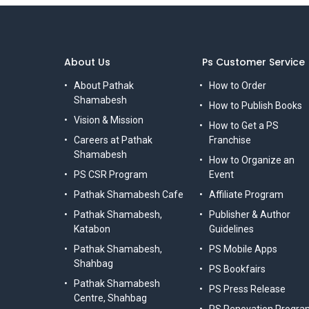
About Us
Ps Customer Service
About Pathak
How to Order
Shamabesh
How to Publish Books
Vision & Mission
How to Get a PS
Careers at Pathak
Franchise
Shamabesh
How to Organize an
PS CSR Program
Event
Pathak Shamabesh Cafe
Affiliate Program
Pathak Shamabesh,
Publisher & Author
Katabon
Guidelines
Pathak Shamabesh,
PS Mobile Apps
Shahbag
PS Bookfairs
Pathak Shamabesh
PS Press Release
Centre, Shahbag