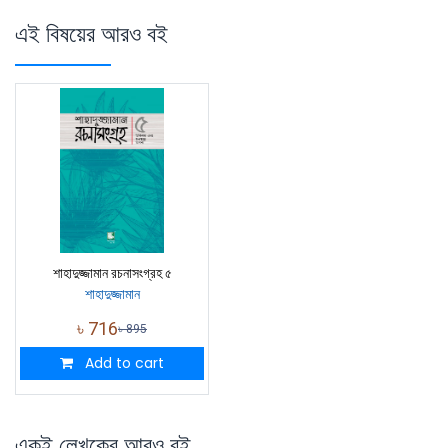
এই বিষয়ের আরও বই
শাহাদুজ্জামান রচনাসংগ্রহ ৫
শাহাদুজ্জামান
৳
716
৳
895
Add to cart
একই লেখকের আরও বই