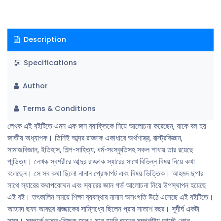
লেখেননি এই ব্যাপারে ছফা ব্যাখা দিয়েছেন এভাবে, এই মানুষটি তার সমকালীনদের গন্ডি
পেরিয়ে এতখানিই উপরে উঠেছিলেন যে তাদের কাতারে নেমে আসা হয়ত একটু মুশকিল হত
তাঁর জন্য। আহমদ ছফা এই অসাধারন মানুষটির সান্নিধ্যের স্বাদ কিছুটা হলেও আমাদের
Description
কাছে পৌছে দিতে চেয়েছেন এই বইটির মধ্য দিয়ে। দুজন অসম বয়সী বন্ধুর টুকরো টুকরো
আলাপচারিতার স্মৃতিচারণ বলে একে মেনে নিতেও আমার আপত্তি নেই। আবদুর রাজ্জাক
Specifications
স্যার বই পড়া প্রসঙ্গে খুব দারুন একটা কথা বলেছেন, “পড়ার কাজটি অইল অন্যরকম।
আপনে যখন মনে করলেন, কোনো বই পইড়্যা ফেলাইলেন, নিজেরে জিগাইবেন যে বইটা
Author
পড়ছেন, নিজের ভাষায় বইটা আবার লিখতে পারবেন কিনা। আপনের ভাষার জোর লেখকের
মতো শক্তিশালী না অইতে পারে, আপনের শব্দভান্ডার সামান্য অইতে পারে, তথাপি যদি মনে
Terms & Conditions
মনে আসল জিনিসটা রিপ্রোডিউস না করবার পারেন, ধইর‍্যা নিবেন , আপনের পড়া অয়
নাই।”
লেখক এই বইটিতে এমন এক জন ব্যাক্তিকে নিয়ে আলোচনা করেছেন, যাকে বল হয়
জাতীয় অধ্যাপক। তিনিই আব্দর রাজ্জাক একাধারে অর্থশাস্ত্র, রাস্ট্রবিজ্ঞান,
সামাজবিজ্ঞান, ইতিহাস, শিল্প-সাহিত্য, ধর্ম-সংস্কৃতিসহ সকল শাখায় তার রয়েছে
পান্ডিত্য। লেখক স্বশরীরে আব্দুর রাজ্জাক স্যারের সাখে বিভিন্ন বিষয় নিয়ে কথা
বলেছেন। সে সব কথা ছিলো নানান প্রেক্ষাপট এবং বিষয় ভিত্তিক। আহমদ ছপার
সাথে স্যারের কথাপকোথন এবং স্যারের জ্ঞান গর্ভ আলোচনা নিয়ে উপস্থাপন হয়েছে
এই বই। তৎকালিন সময়ে শিক্ষা ব্যবস্থার নানান অসংগতি উঠে এসেছে এই বইটিতে।
আহমদ ছফা আবদুর রাজ্জাকের সান্নিধ্যে ছিলেন প্রায় সাতাশ বছর। সুদীর্ঘ একটা
সময়। সম্পর্কে ছাত্র-শিক্ষক হলেও মনে হয়নি তাদের সম্পর্কটায় আদৌ কোন