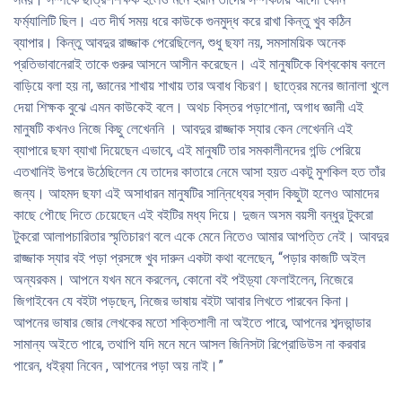
ফর্ম্যালিটি ছিল। এত দীর্ঘ সময় ধরে কাউকে গুনমুদ্ধ করে রাখা কিন্তু খুব কঠিন
ব্যাপার। কিন্তু আবদুর রাজ্জাক পেরেছিলেন, শুধু ছফা নয়, সমসাময়িক অনেক
প্রতিভাবানেরাই তাকে গুরুর আসনে আসীন করেছেন। এই মানুষটিকে বিশ্বকোষ বললে
বাড়িয়ে বলা হয় না, জ্ঞানের শাখায় শাখায় তার অবাধ বিচরণ। ছাত্রের মনের জানালা খুলে
দেয়া শিক্ষক বুঝে এমন কাউকেই বলে। অথচ বিস্তর পড়াশোনা, অগাধ জ্ঞানী এই
মানুষটি কখনও নিজে কিছু লেখেননি । আবদুর রাজ্জাক স্যার কেন লেখেননি এই
ব্যাপারে ছফা ব্যাখা দিয়েছেন এভাবে, এই মানুষটি তার সমকালীনদের গন্ডি পেরিয়ে
এতখানিই উপরে উঠেছিলেন যে তাদের কাতারে নেমে আসা হয়ত একটু মুশকিল হত তাঁর
জন্য। আহমদ ছফা এই অসাধারন মানুষটির সান্নিধ্যের স্বাদ কিছুটা হলেও আমাদের
কাছে পৌছে দিতে চেয়েছেন এই বইটির মধ্য দিয়ে। দুজন অসম বয়সী বন্ধুর টুকরো
টুকরো আলাপচারিতার স্মৃতিচারণ বলে একে মেনে নিতেও আমার আপত্তি নেই। আবদুর
রাজ্জাক স্যার বই পড়া প্রসঙ্গে খুব দারুন একটা কথা বলেছেন, “পড়ার কাজটি অইল
অন্যরকম। আপনে যখন মনে করলেন, কোনো বই পইড়্যা ফেলাইলেন, নিজেরে
জিগাইবেন যে বইটা পড়ছেন, নিজের ভাষায় বইটা আবার লিখতে পারবেন কিনা।
আপনের ভাষার জোর লেখকের মতো শক্তিশালী না অইতে পারে, আপনের শব্দভান্ডার
সামান্য অইতে পারে, তথাপি যদি মনে মনে আসল জিনিসটা রিপ্রোডিউস না করবার
পারেন, ধইর‍্যা নিবেন , আপনের পড়া অয় নাই।”