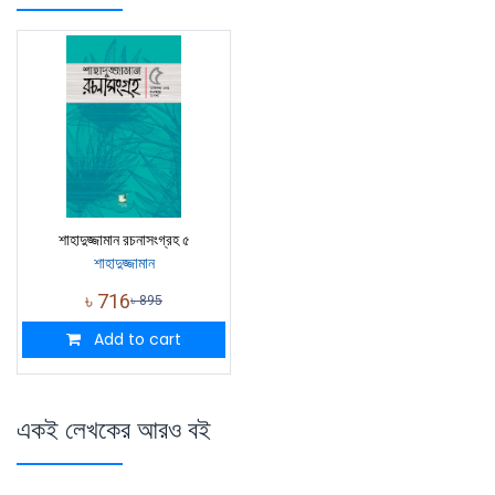
শাহাদুজ্জামান রচনাসংগ্রহ ৫
শাহাদুজ্জামান
৳
716
৳
895
Add to cart
একই লেখকের আরও বই