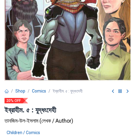
Shop
Comics
ইব্রাহীম. ৫ : যুদ্ধংদেহী
20% OFF
ইব্রাহীম. ৫ : যুদ্ধংদেহী
তানজিম-উল-ইসলাম
(
লেখক / Author
)
Children / Comics