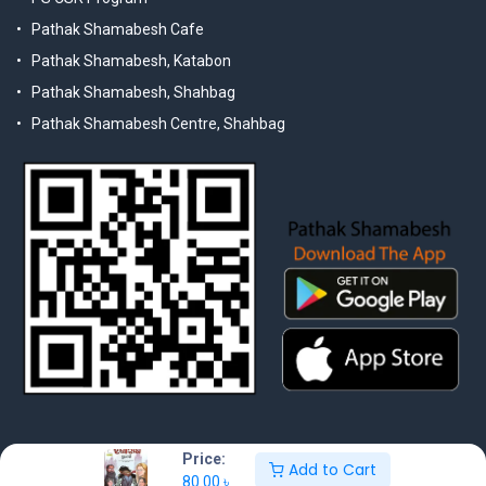
Pathak Shamabesh Cafe
Pathak Shamabesh, Katabon
Pathak Shamabesh, Shahbag
Pathak Shamabesh Centre, Shahbag
Price:
Add to Cart
80.00
৳