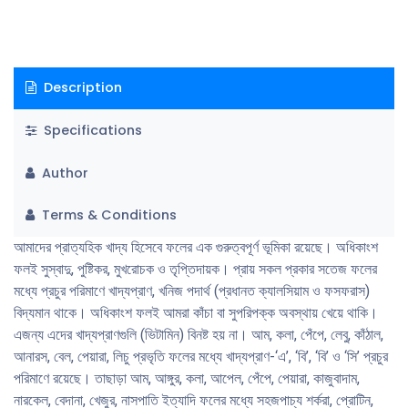
Description
Specifications
Author
Terms & Conditions
আমাদের প্রাত্যহিক খাদ্য হিসেবে ফলের এক গুরুত্বপূর্ণ ভূমিকা রয়েছে। অধিকাংশ
ফলই সুস্বাদু, পুষ্টিকর, মুখরােচক ও তৃপ্তিদায়ক। প্রায় সকল প্রকার সতেজ ফলের
মধ্যে প্রচুর পরিমাণে খাদ্যপ্রাণ, খনিজ পদার্থ (প্রধানত ক্যালসিয়াম ও ফসফরাস)
বিদ্যমান থাকে। অধিকাংশ ফলই আমরা কাঁচা বা সুপরিপক্ক অবস্থায় খেয়ে থাকি।
এজন্য এদের খাদ্যপ্রাণগুলি (ভিটামিন) বিনষ্ট হয় না। আম, কলা, পেঁপে, লেবু, কাঁঠাল,
আনারস, বেল, পেয়ারা, লিচু প্রভৃতি ফলের মধ্যে খাদ্যপ্রাণ-‘এ’, ‘বি’, ‘বি’ ও ‘সি’ প্রচুর
পরিমাণে রয়েছে। তাছাড়া আম, আঙ্গুর, কলা, আপেল, পেঁপে, পেয়ারা, কাজুবাদাম,
নারকেল, বেদানা, খেজুর, নাসপাতি ইত্যাদি ফলের মধ্যে সহজপাচ্য শর্করা, প্রােটিন,