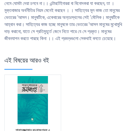
নেমে ঘােমটা দেয়া চলবে না।। এন্টারটেইনাররা বা বিনােদকরা যা করছেন, তা ।
মুক্তবাজার অর্থনীতির নিয়ম মেনেই করছেন । । সাহিত্যের মূল কাজ তাে মানুষের
ভেতরের ‘আসল। মানুষটিকে, একেবারের অন্তঃস্থলের সেই ‘মৌলিক। মানুষটিকে
আহ্বান করা। সাহিত্যের কাজ হচ্ছে মানুষকে তার ভেতরের ‘আসল মানুষের মুখােমুখি
দাড় করানাে, যাতে সে প্রতিমুহূর্তে জেনে নিতে পারে যে সে প্রকৃত। মানুষের
জীবনযাপন করতে পারছে কিনা ।। এই প্রবন্ধগুলাে সেকথাই বলতে চেয়েছে।
এই বিষয়ের আরও বই
শাহাদুজ্জামান রচনাসংগ্রহ ৫