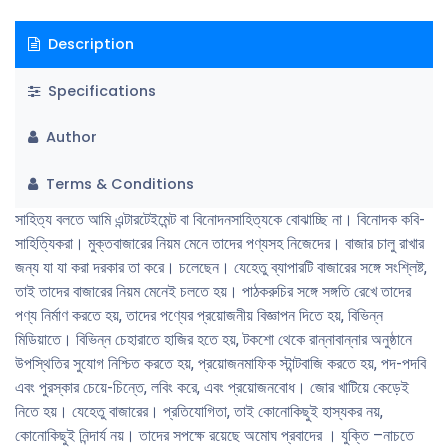
Description
Specifications
Author
Terms & Conditions
সাহিত্য বলতে আমি এন্টারটেইমেন্ট বা বিনােদনসাহিত্যকে বােঝাচ্ছি না। বিনােদক কবি-
সাহিত্যিকরা। মুক্তবাজারের নিয়ম মেনে তাদের পণ্যসহ নিজেদের। বাজার চালু রাখার
জন্য যা যা করা দরকার তা করে। চলেছেন। যেহেতু ব্যাপারটি বাজারের সঙ্গে সংশ্লিষ্ট,
তাই তাদের বাজারের নিয়ম মেনেই চলতে হয়। পাঠকরুচির সঙ্গে সঙ্গতি রেখে তাদের
পণ্য নির্মাণ করতে হয়, তাদের পণ্যের প্রয়ােজনীয় বিজ্ঞাপন দিতে হয়, বিভিন্ন
মিডিয়াতে। বিভিন্ন চেহারাতে হাজির হতে হয়, টকশাে থেকে রান্নাবান্নার অনুষ্ঠানে
উপস্থিতির সুযােগ নিশ্চিত করতে হয়, প্রয়ােজনমাফিক স্টান্টবাজি করতে হয়, পদ-পদবি
এবং পুরস্কার চেয়ে-চিন্তে, লবিং করে, এবং প্রয়ােজনবােধ। জোর খাটিয়ে কেড়েই
নিতে হয়। যেহেতু বাজারের। প্রতিযােগিতা, তাই কোনােকিছুই হাস্যকর নয়,
কোনােকিছুই নিন্দার্য নয়। তাদের সপক্ষে রয়েছে অমােঘ প্রবাদের । যুক্তি –নাচতে