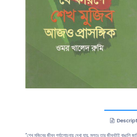
Descrip
“শেখ মুজিবের জীবন পর্যালোচনায় দেখা যায়, মূলতঃ তার জীবনটাই বাঙালি জাতি