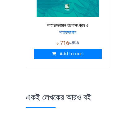
শাহাদুজ্জামান রচনাসংগ্রহ ৫
শাহাদুজ্জামান
৳
716
৳
895
Add to cart
একই লেখকের আরও বই