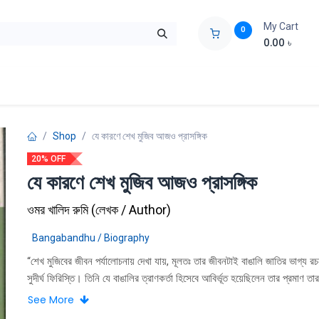
My Cart
0
0.00
৳
ids Zone
Liberation War
Poems
Novel
Buy Books Cost Pric
Shop
যে কারণে শেখ মুজিব আজও প্রাসঙ্গিক
20% OFF
যে কারণে শেখ মুজিব আজও প্রাসঙ্গিক
ওমর খালিদ রুমি
(
লেখক / Author
)
Bangabandhu / Biography
“শেখ মুজিবের জীবন পর্যালোচনায় দেখা যায়, মূলতঃ তার জীবনটাই বাঙালি জাতির ভাগ্য র
সুদীর্ঘ ফিরিস্তি। তিনি যে বাঙালির ত্রাণকর্তা হিসেবে আবির্ভূত হয়েছিলেন তার প্রমাণ তা
প্রতিটি ঘটনা পরম্পরার মাঝেই সুস্পষ্ট। তিনি ছিলেন বাঙালির প্রাণের স্পন্দন। মুজিব মূ
See More
জাতির মানচিত্র। মুজিব মূলত একটি জাতির পতাকা। বাংলাদেশ নামটিও মূলতঃ তারই দে