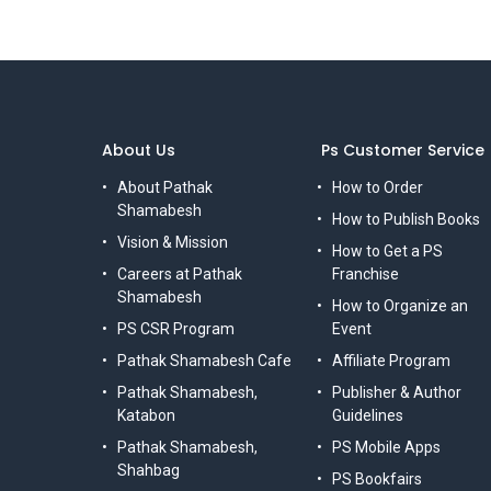
About Us
Ps Customer Service
About Pathak
How to Order
Shamabesh
How to Publish Books
Vision & Mission
How to Get a PS
Careers at Pathak
Franchise
Shamabesh
How to Organize an
PS CSR Program
Event
Pathak Shamabesh Cafe
Affiliate Program
Pathak Shamabesh,
Publisher & Author
Katabon
Guidelines
Pathak Shamabesh,
PS Mobile Apps
Shahbag
PS Bookfairs