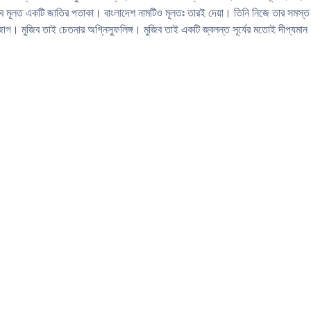
জিব মূলত একটি জাতির পতাকা। বাংলাদেশ নামটিও মূলতঃ তারই দেয়া। তিনি নিজে তার সমস্ত চি
র্ণ সজাগ। মুজিব তাই চেতনার অগ্নিস্ফুলিঙ্গ। মুজিব তাই একটি জ্বলন্ত সূর্যের মতোই দীপ