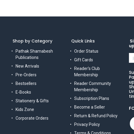
Shop by Category
Quick Links
Si
u
Pathak Shamabesh
Order Status
Publications
Gift Cards
New Arrivals
Reader's Club
Su
Pre-Orders
Membership
Pa
up
Bestsellers
Reader Community
Sh
Membership
Un
E-Books
ti
Subscription Plans
Stationery & Gifts
Become a Seller
F
Kids Zone
Return & Refund Policy
Corporate Orders
Privacy Policy
Terms & Conditions