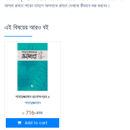
আস্থা রাখতে পারেন তাহলে আপনাকে রাস্তা দেখাবাে কীভাবে শুরু করবেন।
এই বিষয়ের আরও বই
শাহাদুজ্জামান রচনাসংগ্রহ ৫
শাহাদুজ্জামান
৳
716
৳
895
Add to cart