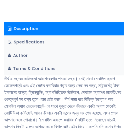
Description
Specifications
Author
Terms & Conditions
দীর্ঘ ৯ বছরের অভিজ্ঞতা আর গবেষণায় পাওয়া তথ্য। সেই সাথে মােবাইল অ্যাপ
ডেভেলপমেন্ট এবং এই সেক্টরে ক্যারিয়ার গড়ার জন্য সেরা সব পন্থা, মাইন্ডসেট, টাকা
ইনকামের রাস্তা, ফ্রিল্যান্সিং, অ্যাপভিত্তিক স্টার্টআপ, মােবাইল অ্যাপের মার্কেটিংসহ
গুরুত্বপূর্ণ সব তথ্য তুলে ধরার চেষ্টা করব। দীর্ঘ সময় ধরে বিভিন্ন উদ্যোগ আর
মােবাইল অ্যাপ ডেভেলপমেন্ট-এর সাথে যুক্ত থেকে কীভাবে একটা অ্যাপ থেকেই
কোটি টাকা কামিয়েছি আবার কীভাবে একটা ভুলের জন্য সব শেষ হয়েছে, এসব গল্পও
আপনাদেরকে শােনাবাে। ‘মােবাইল অ্যাপে ক্যারিয়ার’ বইটি হাতে নিয়েছেন মানেই
আপনার কিছুটা হলেও আগ্রহ আছে বিশাল এই সেক্টর নিয়ে। আপনি যদি আমার উপর