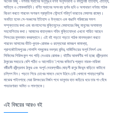
অনেক কিছু - দর্শনীয় স্থানের অনুপুঙ্খ বর্ণনা অনুসন্ধানী ও বস্তুনিষ্ঠ ইতিহাস, ঐতিহ্য,
সাহিত্য ও লোককাহিনি। বর্ণিত স্থানের অসংখ্য দুর্লভ ছবি ও অসাধারণ বর্ণনায় পাঠক
বিচরণ করতে পারবেন অপরূপ প্রাকৃতিক সৌন্দর্যে পরিপূর্ণ ভারতের মেঘালয় রাজ্যে।
অবহিত হবেন সে-অঞ্চলের ইতিহাস ও উন্নয়নে এক বাঙালি পরিবারের সফল
সম্পৃক্ততার কথা এবং বাংলাদেশের মুক্তিযুদ্ধে মেঘালয়ের কিছু মানুষের অসামান্য
সহযোগিতার কথা। আমাদের বাহান্নজন শহিদ মুক্তিযোদ্ধা এখনো শায়িত আছেন
শিলংয়ের মুসলমান কবরস্থানে। এই বই পড়তে পড়তে পাঠক মানসভ্রমণ করতে
পারবেন আসামের ভীতি-কুহক-রোমাঞ্চ ও রহস্যঘেরা কামরূপ কামাখ্যা,
প্রাগজৌতিষপুরের গোলাপি গম্বুজের নবগ্রহ মন্দির, দার্জিলিংয়ের অপূর্ব নিসর্গ এবং
সিকিমের গিরিসংকুল পথ পাড়ি দেওয়ার রোমাঞ্চ। বইটির আকর্ষণীয় পর্ব হচ্ছে রবীন্দ্রনাথ
ঠাকুরের সবচেয়ে বেশি পঠিত ও আলোচিত 'শেষের কবিতা'র প্রকৃত নায়ক-নায়িকা
বর্ষীয়সী রবীন্দ্রনাথ ঠাকুর এবং অপূর্ব দেহবল্লরীর ষোড়শী রাণুর জিভূম বাড়িতে কাটানো
চল্লিশ দিন। পড়তে গিয়ে চোখের সামনে ভেসে উঠবে ঢেউ খেলানো পাহাড়শ্রেণির
মাঝেঝ পাইনগাছে ঘেরা রিলবংয়ের নির্জন পথে ভানুদার হাত জড়িয়ে ধরে তার গা-ঘেঁষে
পদচারণারত অমিত ও লাবণ্যকে।
এই বিষয়ের আরও বই