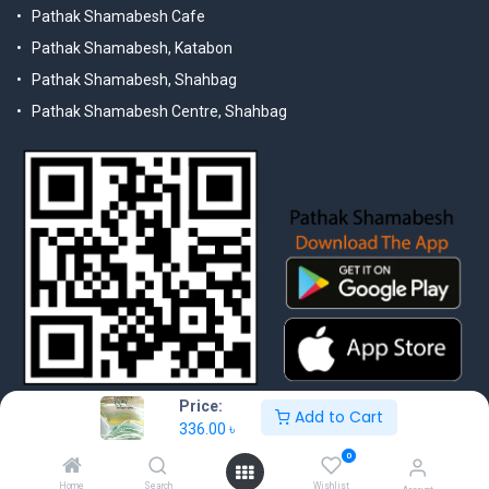
Pathak Shamabesh Cafe
Pathak Shamabesh, Katabon
Pathak Shamabesh, Shahbag
Pathak Shamabesh Centre, Shahbag
Price:
Add to Cart
336.00
৳
0
© 2025 Pathak Shamabesh. Developed by Metamorphosis Ltd. |
Home
Search
Wishlist