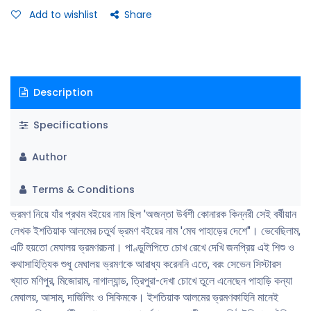
বই পড়তে পড়তে পাঠক মানসভ্রমণ করতে পারবেন আসামের ভীতি-কুহক-রোমাঞ্চ ও
Add to wishlist
Share
রহস্যঘেরা কামরূপ কামাখ্যা, প্রাগজৌতিষপুরের গোলাপি গম্বুজের নবগ্রহ মন্দির,
দার্জিলিংয়ের অপূর্ব নিসর্গ এবং সিকিমের গিরিসংকুল পথ পাড়ি দেওয়ার রোমাঞ্চ। বইটির
আকর্ষণীয় পর্ব হচ্ছে রবীন্দ্রনাথ ঠাকুরের সবচেয়ে বেশি পঠিত ও আলোচিত 'শেষের কবিতা'র
প্রকৃত নায়ক-নায়িকা বর্ষীয়সী রবীন্দ্রনাথ ঠাকুর এবং অপূর্ব দেহবল্লরীর ষোড়শী রাণুর জিভূম
Description
বাড়িতে কাটানো চল্লিশ দিন। পড়তে গিয়ে চোখের সামনে ভেসে উঠবে ঢেউ খেলানো
পাহাড়শ্রেণির মাঝেঝ পাইনগাছে ঘেরা রিলবংয়ের নির্জন পথে ভানুদার হাত জড়িয়ে ধরে তার
Specifications
গা-ঘেঁষে পদচারণারত অমিত ও লাবণ্যকে।
Author
Terms & Conditions
ভ্রমণ নিয়ে যাঁর প্রথম বইয়ের নাম ছিল 'অজন্তা উর্বশী কোনারক কিন্নরী সেই বর্ষীয়ান
লেখক ইশতিয়াক আলমের চতুর্থ ভ্রমণ বইয়ের নাম 'মেঘ পাহাড়ের দেশে"। ভেবেছিলাম,
এটি হয়তো মেঘালয় ভ্রমণরচনা। পাণ্ডুলিপিতে চোখ রেখে দেখি জনপ্রিয় এই শিশু ও
কথাসাহিত্যিক শুধু মেঘালয় ভ্রমণকে আরাধ্য করেননি এতে, বরং সেভেন সিস্টারস
খ্যাত মণিপুর, মিজোরাম, নাগাল্যান্ড, ত্রিপুরা-দেখা চোখে তুলে এনেছেন পাহাড়ি কন্যা
মেঘালয়, আসাম, দার্জিলিং ও সিকিমকে। ইশতিয়াক আলমের ভ্রমণকাহিনি মানেই