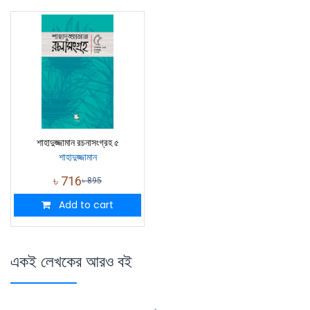
শাহাদুজ্জামান রচনাসংগ্রহ ৫
শাহাদুজ্জামান
৳
716
৳
895
Add to cart
একই লেখকের আরও বই