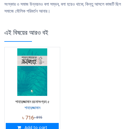
সংস্কার ও সমাজ উন্নয়নও বলা সম্ভব, বলা হয়েও থাকে; কিন্তু আসলে কাজটি ছিল
সমাজে মৌলিক পরিবর্তন আনার।
এই বিষয়ের আরও বই
শাহাদুজ্জামান রচনাসংগ্রহ ৫
শাহাদুজ্জামান
৳
716
৳
895
Add to cart