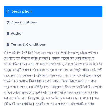
Description
Specifications
Author
Terms & Conditions
তাঁর কাজটা কি ছিল? তিনি নিজে মনে করতেন যে বিধবা বিবাহের প্রবর্তনের পথ করে
দেওয়াটাই তার জীবনের সর্বপ্রধান সকর্ম। অন্যরা বলতেন তার শ্রেষ্ঠ কাজ বাংলা
গদ্যের কাঠামাে তৈরী করা। যে কাঠামাে এখনাে আছে, এবং যেটির ওপর ভর করেই বাংলা
গদ্যের নানামুখী বিকাশ। তাঁকে বাংলা গদ্যের জনকও বলা হয়, কিছুটা কমিয়ে কেউ কেউ
বলতে চান অন্যতম জনক। রবীন্দ্রনাথও মনে করতেন বাংলা গদ্যকে সাহিত্যের স্তরে
উত্তীর্ণ করে দেওয়াই বিদ্যাসাগরের প্রধান কাজ। বিধবা বিবাহ প্রবর্তন এবং বাংলা
গদ্যকে প্রকাশক্ষমতায় ও সাহিত্যিক গুণে সমৃদ্ধকরণ উভয় ক্ষেত্রেই তিনিই যে প্রধান
এ নিয়ে কোনাে সন্দেহ নেই; দুটোই তাঁর অসামান্য কীর্তি, অন্য কারাে পক্ষে ওই কাজ
করা সম্ভব ছিল না। কিন্তু ওই দুই কাজকে কি পৃথক করা যাবে? না, যাবে না। কাজ
দু’টি একই সূত্রে গ্রথিত। সূত্রটি হলাে সমাজ পরিবর্তন। তাঁর কাজটিকে সমাজ