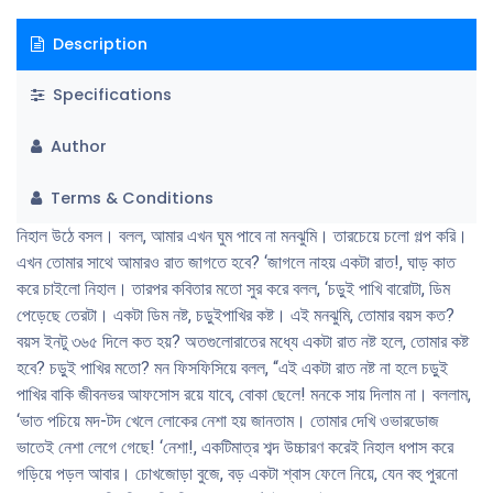
পেল না। সে চোখ মেলে তাকিয়ে বলল, ‘মনঝুমি! আমার একটা প্রশ্ন আছে। শুনবে?
Description
Specifications
Author
Terms & Conditions
নিহাল উঠে বসল। বলল, আমার এখন ঘুম পাবে না মনঝুমি। তারচেয়ে চলাে গল্প করি।
এখন তােমার সাথে আমারও রাত জাগতে হবে? ‘জাগলে নাহয় একটা রাত!, ঘাড় কাত
করে চাইলাে নিহাল। তারপর কবিতার মতাে সুর করে বলল, ‘চড়ুই পাখি বারােটা, ডিম
পেড়েছে তেরটা। একটা ডিম নষ্ট, চড়ুইপাখির কষ্ট। এই মনঝুমি, তােমার বয়স কত?
বয়স ইনটু ৩৬৫ দিলে কত হয়? অতগুলােরাতের মধ্যে একটা রাত নষ্ট হলে, তােমার কষ্ট
হবে? চড়ুই পাখির মতাে? মন ফিসফিসিয়ে বলল, “এই একটা রাত নষ্ট না হলে চড়ুই
পাখির বাকি জীবনভর আফসােস রয়ে যাবে, বােকা ছেলে! মনকে সায় দিলাম না। বললাম,
‘ভাত পচিয়ে মদ-টদ খেলে লােকের নেশা হয় জানতাম। তােমার দেখি ওভারডােজ
ভাতেই নেশা লেগে গেছে! ‘নেশা!, একটিমাত্র শব্দ উচ্চারণ করেই নিহাল ধপাস করে
গড়িয়ে পড়ল আবার। চোখজোড়া বুজে, বড় একটা শ্বাস ফেলে নিয়ে, যেন বহু পুরনাে