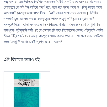
মন্ত্র জপছে তেমনিভঙ্গিতে বিড়বিড় করে বলল, ‘এইখানে এই তরুর তলে তােমার আমার
কৌতুহলে যে কটি দিন কাটিয়ে যাব প্রিয়ে, সঙ্গে রবে সুরার পাত্র অল্প কিছু আহার মাত্র
আরেকখানি ছন্দমধুর কাব্য হাতে নিয়ে। ‘আমি কেবল চেয়ে চেয়ে দেখলাম। টিসিটির
পাগলাটে চুল, আপেল নগরের রাজপুত্রের গােলগাল মুখ, হাসিকুমারের খ্যাপা হাসি-
সমস্তটা নিয়ে। তালাবদ্ধ করে রাখলাম পিঞ্জরের খাচায়। এবার তুমি যেখানে খুশি যাও
রাজপুত্র! ঘুটেকুড়ুনি দাসী এই যে তােমায় বন্দি করে নিলােবুকের ভেতর, ঐটুকুতেই একটা
জীবন দিব্যি কেটে যাবে তার। রাজপুত্র সেসব শুনতে পেল না। সে চোখ মেলে তাকিয়ে
বলল, ‘মনঝুমি! আমার একটা প্রশ্ন আছে। শুনবে?
এই বিষয়ের আরও বই