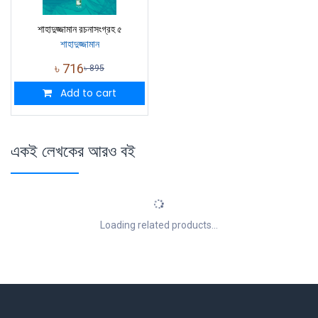
শাহাদুজ্জামান রচনাসংগ্রহ ৫
শাহাদুজ্জামান
৳
716
৳
895
Add to cart
একই লেখকের আরও বই
Loading related products...