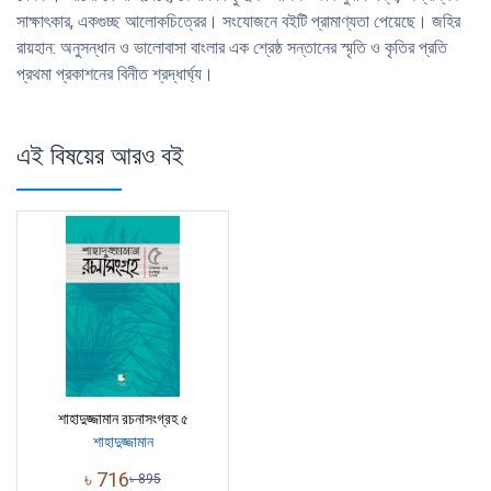
সাক্ষাৎকার, একগুচ্ছ আলােকচিত্রের। সংযােজনে বইটি প্রামাণ্যতা পেয়েছে। জহির
রায়হান: অনুসন্ধান ও ভালােবাসা বাংলার এক শ্রেষ্ঠ সন্তানের স্মৃতি ও কৃতির প্রতি
প্রথমা প্রকাশনের বিনীত শ্রদ্ধার্ঘ্য।
এই বিষয়ের আরও বই
শাহাদুজ্জামান রচনাসংগ্রহ ৫
শাহাদুজ্জামান
৳
716
৳
895