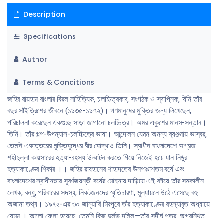
Description
Specifications
Author
Terms & Conditions
জহির রায়হান বাংলার বিরল সাহিত্যিক, চলচ্চিত্রকার, সংগঠক ও স্বাপ্নিক, যিনি তাঁর
বছর সাঁইত্রিশের জীবনে (১৯৩৫-১৯৭২)। গণমানুষের মুক্তির জন্য লিখেছেন,
পরিচালনা করেছেন একগুচ্ছ সাড়া জাগানাে চলচ্চিত্র। অমর একুশের মানস-সন্তান।
তিনি। তাঁর গল্প-উপন্যাস-চলচ্চিত্রে ভাষা। আন্দোলন যেমন অনন্য ব্যঞ্জনায় ভাস্বর,
তেমনি একাত্তরের মুক্তিযুদ্ধের বীর যােদ্ধাও তিনি। স্বাধীন বাংলাদেশে অগ্রজ
শহীদুল্লা কায়সারের হত্যা-রহস্য উদ্ঘাটন করতে গিয়ে নিজেই হয়ে যান নিষ্ঠুর
হত্যাকাণ্ডের শিকার ।। জহির রায়হানের শাহাদতের উনপঞ্চাশতম বর্ষে এবং
বাংলাদেশের স্বাধীনতার সুবর্ণজয়ন্তী বর্ষের মােহনায় দাড়িয়ে এই বইয়ে তাঁর সমকালীন
লেখক, বন্ধু, পরিবারের সদস্য, নিকটজনদের স্মৃতিচারণা, মূল্যায়নে উঠে এসেছে বহু
অজানা তথ্য। ১৯৭২-এর ৩০ জানুয়ারি মিরপুরে তাঁর হত্যাকাণ্ডের রহস্যাবৃত অধ্যায়ে
যেমন । আলাে ফেলা হয়েছে, তেমনি কিছু দুর্লভ দলিল—তাঁর সুদীর্ঘ পত্র, অগ্রন্থিত