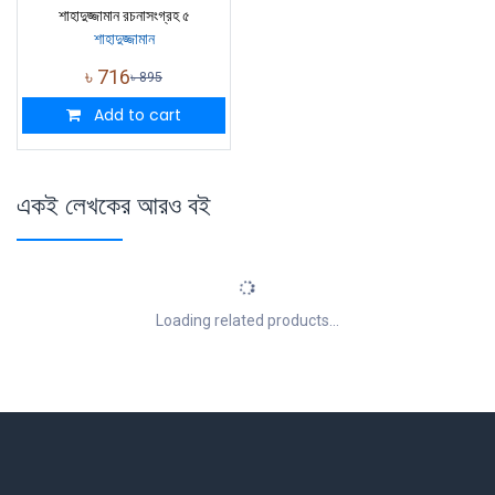
শাহাদুজ্জামান রচনাসংগ্রহ ৫
শাহাদুজ্জামান
৳
716
৳
895
Add to cart
একই লেখকের আরও বই
Loading related products...