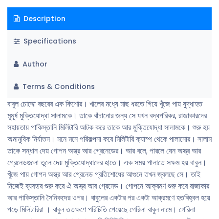
Description
Specifications
Author
Terms & Conditions
বাবুল চোদ্দো বছরের এক কিশাের। খালের মধ্যে মাছ ধরতে গিয়ে খুঁজে পায় যুদ্ধাহত
মুমূর্ষ মুক্তিযােদ্ধা সালামকে। তাকে বাঁচানাের জন্য সে যখন বদ্ধপরিকর, রাজাকারদের
সহায়তায় পাকিস্তানি মিলিটারি আটক করে তাকে আর মুক্তিযােদ্ধা সালামকে। শুরু হয়
অমানুষিক নির্যাতন। মনে মনে পরিকল্পনা করে মিলিটারি ক্যাম্প থেকে পালানাের। সালাম
তাকে সন্ধান দেয় গােপন অস্ত্র আর গ্রেনেডের। আর বলে, পারলে যেন অস্ত্র আর
গ্রেনেডগুলাে তুলে দেয় মুক্তিযােদ্ধাদের হাতে। এক সময় পালাতে সক্ষম হয় বাবুল।
খুঁজে পায় গােপন অস্ত্র আর গ্রেনেড প্রতিশােধের আগুনে তখন জ্বলছে সে। তাই
নিজেই ব্যবহার শুরু করে ঐ অস্ত্র আর গ্রেনেড। গােপনে আক্রমণ শুরু করে রাজাকার
আর পাকিস্তানি সৈনিকদের ওপর। বাবুলের একটার পর একটা আক্রমণে হতবিহ্বল হয়ে
পড়ে মিলিটারিরা । বাবুল ততক্ষণে পরিচিতি পেয়েছে গেরিলা বাবুল নামে। গেরিলা