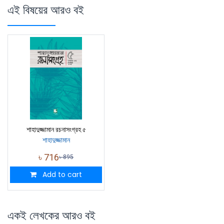
এই বিষয়ের আরও বই
শাহাদুজ্জামান রচনাসংগ্রহ ৫
শাহাদুজ্জামান
৳
716
৳
895
Add to cart
একই লেখকের আরও বই