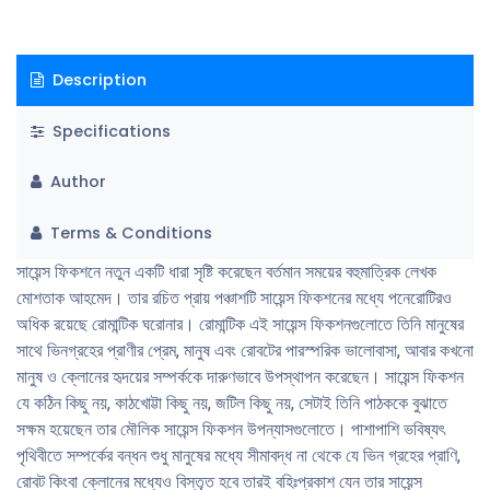
Description
Specifications
Author
Terms & Conditions
সায়েন্স ফিকশনে নতুন একটি ধারা সৃষ্টি করেছেন বর্তমান সময়ের বহুমাত্রিক লেখক
মোশতাক আহমেদ। তার রচিত প্রায় পঞ্চাশটি সায়েন্স ফিকশনের মধ্যে পনেরোটিরও
অধিক রয়েছে রোমান্টিক ঘরোনার। রোমান্টিক এই সায়েন্স ফিকশনগুলোতে তিনি মানুষের
সাথে ভিনগ্রহের প্রাণীর প্রেম, মানুষ এবং রোবটের পারস্পরিক ভালোবাসা, আবার কখনো
মানুষ ও ক্লোনের হৃদয়ের সম্পর্ককে দারুণভাবে উপস্থাপন করেছেন। সায়েন্স ফিকশন
যে কঠিন কিছু নয়, কাঠখোট্টা কিছু নয়, জটিল কিছু নয়, সেটাই তিনি পাঠককে বুঝাতে
সক্ষম হয়েছেন তার মৌলিক সায়েন্স ফিকশন উপন্যাসগুলোতে। পাশাপাশি ভবিষ্যৎ
পৃথিবীতে সম্পর্কের বন্ধন শুধু মানুষের মধ্যে সীমাবদ্ধ না থেকে যে ভিন গ্রহের প্রাণি,
রোবট কিংবা ক্লোনের মধ্যেও বিস্তৃত হবে তারই বহিঃপ্রকাশ যেন তার সায়েন্স