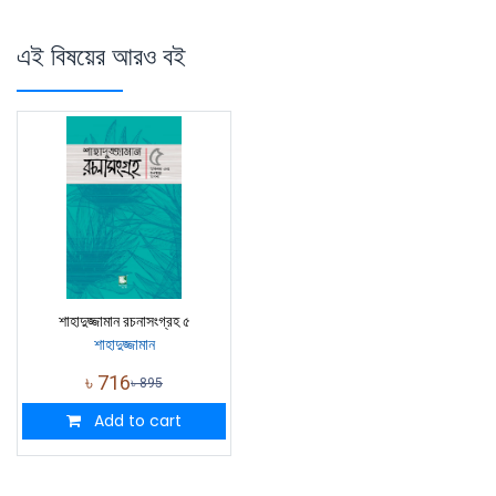
এই বিষয়ের আরও বই
শাহাদুজ্জামান রচনাসংগ্রহ ৫
শাহাদুজ্জামান
৳
716
৳
895
Add to cart