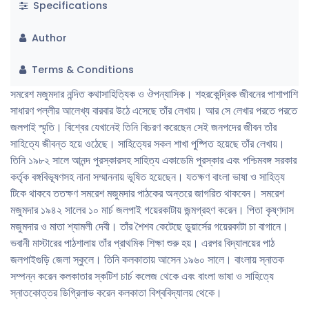
Specifications
Author
Terms & Conditions
সমরেশ মজুমদার নন্দিত কথাসাহিত্যিক ও ঔপন্যাসিক। শহরকেন্দ্রিক জীবনের পাশাপাশি
সাধারণ পল্লীর আলেখ্য বারবার উঠে এসেছে তাঁর লেখায়। আর সে লেখার পরতে পরতে
জলপাই স্মৃতি। বিশ্বের যেখানেই তিনি বিচরণ করেছেন সেই জনপদের জীবন তাঁর
সাহিত্যে জীবন্ত হয়ে ওঠেছে। সাহিত্যের সকল শাখা পুষ্পিত হয়েছে তাঁর লেখায়।
তিনি ১৯৮২ সালে আনন্দ পুরস্কারসহ সাহিত্য একাডেমি পুরস্কার এবং পশ্চিমবঙ্গ সরকার
কর্তৃক বঙ্গবিভূষণসহ নানা সম্মাননায় ভূষিত হয়েছেন। যতক্ষণ বাংলা ভাষা ও সাহিত্য
টিকে থাকবে ততক্ষণ সমরেশ মজুমদার পাঠকের অন্তরে জাগরিত থাকবেন। সমরেশ
মজুমদার ১৯৪২ সালের ১০ মার্চ জলপাই গয়েরকাটায় জন্মগ্রহণ করেন। পিতা কৃষ্ণদাস
মজুমদার ও মাতা শ্যামলী দেবী। তাঁর শৈশব কেটেছে ডুয়ার্সের গয়েরকাটা চা বাগানে।
ভবানী মাস্টারের পাঠশালায় তাঁর প্রাথমিক শিক্ষা শুরু হয়। এরপর বিদ্যালয়ের পাঠ
জলপাইগুড়ি জেলা স্কুলে। তিনি কলকাতায় আসেন ১৯৬০ সালে। বাংলায় স্নাতক
সম্পন্ন করেন কলকাতার স্কটিশ চার্চ কলেজ থেকে এবং বাংলা ভাষা ও সাহিত্যে
স্নাতকোত্তর ডিগ্রিলাভ করেন কলকাতা বিশ্ববিদ্যালয় থেকে।