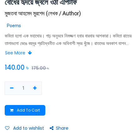
বোধের হৃদয়ে জ্বলে ওঠা এপিটাফ
মুজতবা আহমেদ মুরশেদ
(
লেখক / Author
)
Poems
কবিতা হলো এক মহাঘোর। গাঢ় অনুভবে নিমজ্জণ হবার বারবার আশকারা। কবিতা রাতের
তালাগুলো ভেঙে বহুদূর প্রতিধ্বনীত এক অবিনাশী স্বর খুঁজে। রাতদের অবকাশ যাপন
মিথ্যে করে মাতাল হয় অনুক্ষণ। কবি মুজতবা আহমেদ মুরশেদ এখানেও সেই ঘোরের
See More
খেলাটিকেই সাজিয়েছেন। সাংসারিক তৈজসপত্র সাথে করে রূপোলীরঙা এক মিনতিপত্র
লিখেছেন “বোধের হৃদয়ে জ্বলে ওঠা এপিটাফ” কাব্যে। বলেছেন, বহু আকাঙ্খায় তোমার
140.00
৳
175.00
৳
নীরব দৃষ্টির আপাত সোনালী ছায়ার তলে অবনত করে রেখেছি। আমার স্পর্শ।
Add To Cart
Add to wishlist
Share