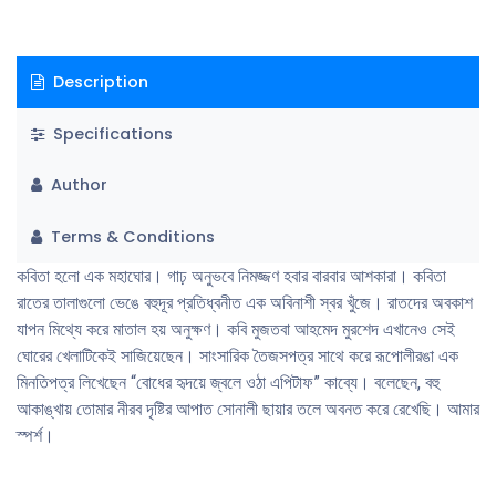
Description
Specifications
Author
Terms & Conditions
কবিতা হলো এক মহাঘোর। গাঢ় অনুভবে নিমজ্জণ হবার বারবার আশকারা। কবিতা
রাতের তালাগুলো ভেঙে বহুদূর প্রতিধ্বনীত এক অবিনাশী স্বর খুঁজে। রাতদের অবকাশ
যাপন মিথ্যে করে মাতাল হয় অনুক্ষণ। কবি মুজতবা আহমেদ মুরশেদ এখানেও সেই
ঘোরের খেলাটিকেই সাজিয়েছেন। সাংসারিক তৈজসপত্র সাথে করে রূপোলীরঙা এক
মিনতিপত্র লিখেছেন “বোধের হৃদয়ে জ্বলে ওঠা এপিটাফ” কাব্যে। বলেছেন, বহু
আকাঙ্খায় তোমার নীরব দৃষ্টির আপাত সোনালী ছায়ার তলে অবনত করে রেখেছি। আমার
স্পর্শ।