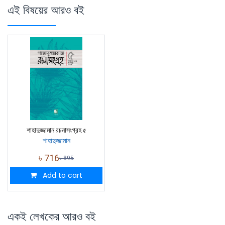
এই বিষয়ের আরও বই
শাহাদুজ্জামান রচনাসংগ্রহ ৫
শাহাদুজ্জামান
৳
716
৳
895
Add to cart
একই লেখকের আরও বই