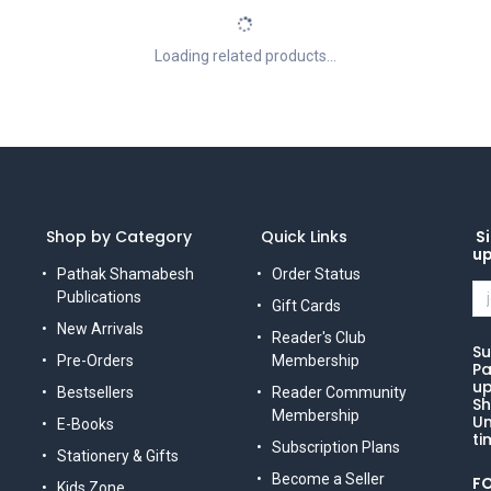
Loading related products...
Shop by Category
Quick Links
Si
u
Pathak Shamabesh
Order Status
Publications
Gift Cards
New Arrivals
Reader's Club
Su
Pre-Orders
Membership
Pa
up
Bestsellers
Reader Community
Sh
Membership
Un
E-Books
ti
Subscription Plans
Stationery & Gifts
Become a Seller
F
Kids Zone