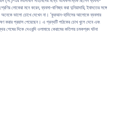
মাদ (সা.)-এর মর্যাদাবান সাহাবিদের মধ্যে অধিকসংখ্যক ছিলেন ব্যবসা-
ণির লোকেরা মনে করেন, ব্যবসা-বাণিজ্য করা দুনিয়াদারি, ইবাদতের সঙ্গে
রাকে অনেকে ভালো চোখে দেখেন না। ‘কুরআন-হাদিসের আলোকে ব্যবসার
্লেষণ করার প্রয়াস পেয়েছেন। এ গ্রন্থটি পাঠকের চোখ খুলে দেবে এবং
্থের শেষের দিকে দেওবন্দি ওলামায়ে কেরামের কতিপয় চমকপ্রদ ঘটনা