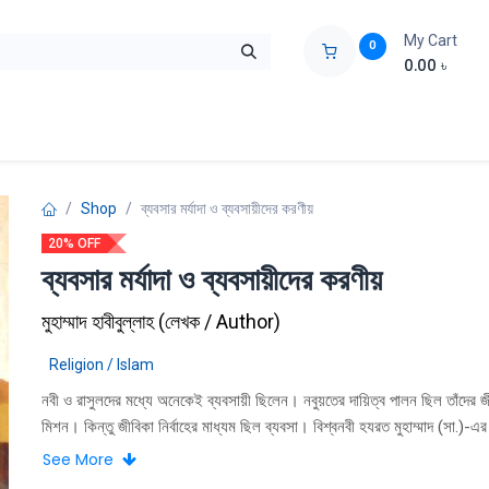
My Cart
0
0.00
৳
ids Zone
Liberation War
Poems
Novel
Buy Books Cost Pric
Shop
ব্যবসার মর্যাদা ও ব্যবসায়ীদের করণীয়
20% OFF
ব্যবসার মর্যাদা ও ব্যবসায়ীদের করণীয়
মুহাম্মাদ হাবীবুল্লাহ
(
লেখক / Author
)
Religion / Islam
নবী ও রাসুলদের মধ্যে অনেকেই ব্যবসায়ী ছিলেন। নবুয়তের দায়িত্ব পালন ছিল তাঁদের জ
মিশন। কিন্তু জীবিকা নির্বাহের মাধ্যম ছিল ব্যবসা। বিশ্বনবী হযরত মুহাম্মাদ (সা.)-এর ম
সাহাবিদের মধ্যে অধিকসংখ্যক ছিলেন ব্যবসা-বাণিজ্যের সঙ্গে যুক্ত। অনেকে ছিলেন 
See More
প্রতিষ্ঠিত ব্যবসায়ী। অনেকের ছিল আন্তঃদেশীয় ব্যবসা। আমাদের সমাজে একটি ভুল ধা