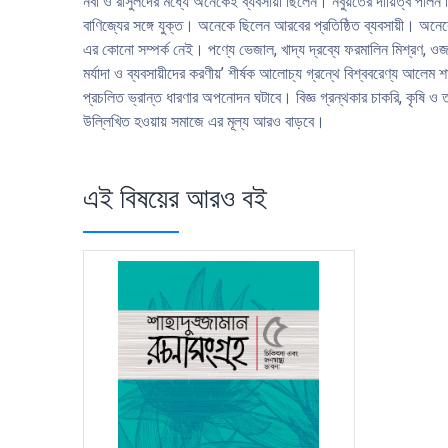
নবী ও রাসুলদের মধ্যে অনেকেই ব্যবসায়ী ছিলেন। নবুয়তের দায়িত্ব পালন ছিল
বাণিজ্যের সঙ্গে যুক্ত। অনেকে ছিলেন আরবের প্রতিষ্ঠিত ব্যবসায়ী। অনে
এর কোনো সম্পর্ক নেই। পণ্যে ভেজাল, খাদ্য দ্রব্যে ফরমালিন মিশ্রণ,
মর্যাদা ও ব্যবসায়ীদের করণীয়’ শীর্ষক আলোচ্য গ্রন্থে বিশ্ববরেণ্য আলেম
প্রচলিত ভ্রান্ত ধারণার অপনোদন ঘটাবে। বিজ্ঞ গ্রন্থকার চাকরি, কৃষি 
উল্লিখিত হওয়ায় সমাজে এর মূল্য আরও বাড়বে।
এই বিষয়ের আরও বই