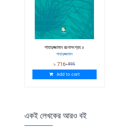
শাহাদুজ্জামান রচনাসংগ্রহ ৫
শাহাদুজ্জামান
৳
716
৳
895
Add to cart
একই লেখকের আরও বই