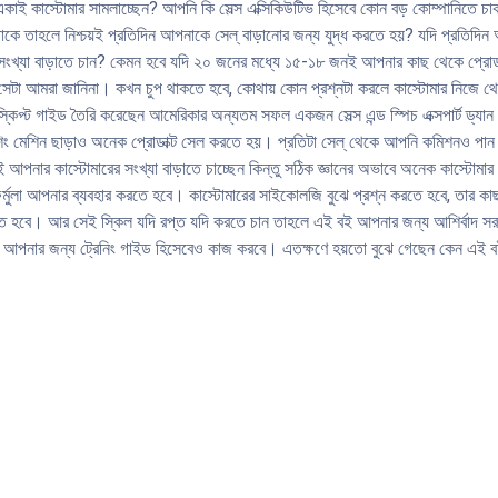
কাই কাস্টোমার সামলাচ্ছেন? আপনি কি সেল্স এক্সিকিউটিভ হিসেবে কোন বড় কোম্পানিতে চা
করবে। এতক্ষণে হয়তো বুঝে গেছেন কেন এই বইটা আপনার দরকার। যে কাউকে কাস্টোমা
কে তাহলে নিশ্চয়ই প্রতিদিন আপনাকে সেল্ বাড়ানোর জন্য যুদ্ধ করতে হয়? যদি প্রতিদি
করতে পারার যে স্কিল, তাতে যদি দক্ষ হতে চান তাহলে এই বই আপনার হাতে থাকা দরক
সংখ্যা বাড়াতে চান? কেমন হবে যদি ২০ জনের মধ্যে ১৫-১৮ জনই আপনার কাছ থেকে প্রোড
 সেটা আমরা জানিনা। কখন চুপ থাকতে হবে, কোথায় কোন প্রশ্নটা করলে কাস্টোমার নিজে 
ট গাইড তৈরি করেছেন আমেরিকার অন্যতম সফল একজন সেল্স এন্ড স্পিচ এক্সপার্ট ড্যান হ
িং মেশিন ছাড়াও অনেক প্রোডাক্ট সেল করতে হয়। প্রতিটা সেল্ থেকে আপনি কমিশনও পান
 আপনার কাস্টোমারের সংখ্যা বাড়াতে চাচ্ছেন কিন্তু সঠিক জ্ঞানের অভাবে অনেক কাস্টো
মুলা আপনার ব্যবহার করতে হবে। কাস্টোমারের সাইকোলজি বুঝে প্রশ্ন করতে হবে, তার কাছ 
 হবে। আর সেই স্কিল যদি রপ্ত যদি করতে চান তাহলে এই বই আপনার জন্য আশির্বাদ সরূপ
বই আপনার জন্য ট্রেনিং গাইড হিসেবেও কাজ করবে। এতক্ষণে হয়তো বুঝে গেছেন কেন এই ব
।