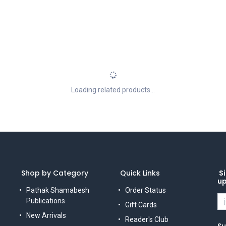
Loading related products...
Shop by Category
Quick Links
Si
u
Pathak Shamabesh
Order Status
Publications
Gift Cards
New Arrivals
Reader's Club