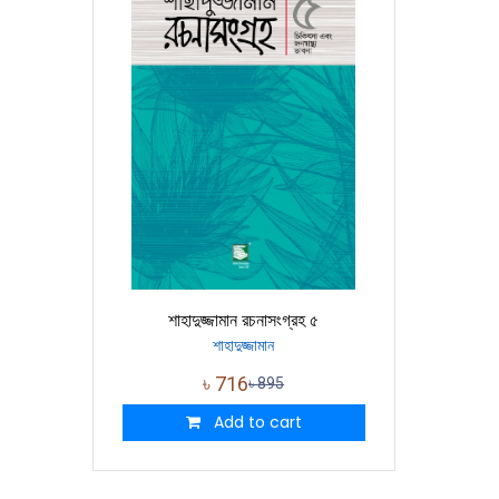
শাহাদুজ্জামান রচনাসংগ্রহ ৫
শাহাদুজ্জামান
৳
716
৳
895
Add to cart