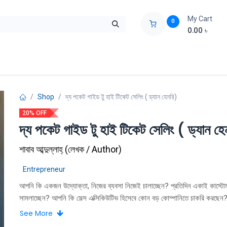
My Cart
0
0.00
৳
ids Zone
Liberation War
Poems
Novel
Buy Books Cost Pric
Shop
দ্য পকেট গাইড টু হাই টিকেট সেলিং ( ড্যান হেনরি)
20% OFF
দ্য পকেট গাইড টু হাই টিকেট সেলিং ( ড্যান হে
শাবাব আব্দুল্লাহ্
(
লেখক / Author
)
Entrepreneur
আপনি কি একজন উদ্যোক্তা, নিজের ব্যবসা নিজেই চালাচ্ছেন? প্রতিদিন একাই কাস্টো
সামলাচ্ছেন? আপনি কি সেল্স এক্সিকিউটিভ হিসেবে কোন বড় কোম্পানিতে চাকরি করছেন?
আপনাকে কাস্টোমার হ্যান্ড্ল করতে হয়? আপনি কি একজন সার্ভিস প্রোভাইডার? আপনি
See More
বাড়াতে চান? যদি তাই হয়ে থাকে তাহলে নিশ্চয়ই প্রতিদিন আপনাকে সেল্ বাড়ানোর জন্য