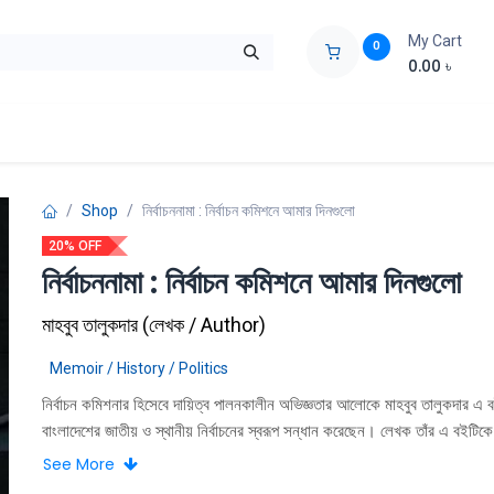
My Cart
0
0.00
৳
ids Zone
Liberation War
Poems
Novel
Buy Books Cost Pric
Shop
নির্বাচননামা : নির্বাচন কমিশনে আমার দিনগুলো
20% OFF
নির্বাচননামা : নির্বাচন কমিশনে আমার দিনগুলো
মাহবুব তালুকদার
(
লেখক / Author
)
Memoir / History / Politics
নির্বাচন কমিশনার হিসেবে দায়িত্ব পালনকালীন অভিজ্ঞতার আলোকে মাহবুব তালুকদার এ 
বাংলাদেশের জাতীয় ও স্থানীয় নির্বাচনের স্বরূপ সন্ধান করেছেন। লেখক তাঁর এ বইটিকে 
রাজনীতি নিয়ে দেশের নীরব জনগোষ্ঠীর অশ্রুত ভাষা শ্রবণের প্রচেষ্টা বলে উল্লেখ করেছেন
See More
কমিশনার হিসেবে মাহবুব তালুকদার তাঁর স্বতন্ত্র অবস্থান এবং স্পষ্টবাদী ভূমিকার জন্য দ