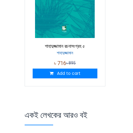
শাহাদুজ্জামান রচনাসংগ্রহ ৫
শাহাদুজ্জামান
৳
716
৳
895
Add to cart
একই লেখকের আরও বই