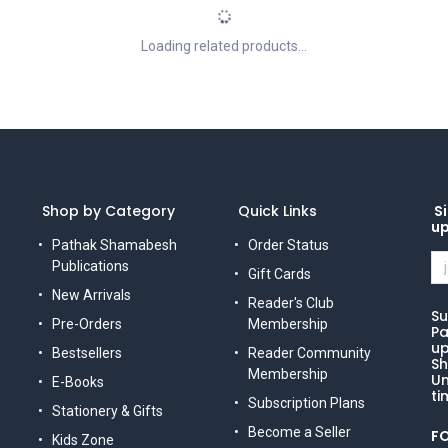
Loading related products...
Shop by Category
Quick Links
Si
u
Pathak Shamabesh
Order Status
Publications
Gift Cards
New Arrivals
Reader's Club
Su
Pre-Orders
Membership
Pa
up
Bestsellers
Reader Community
Sh
Membership
Un
E-Books
ti
Subscription Plans
Stationery & Gifts
Become a Seller
F
Kids Zone