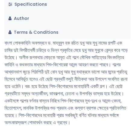
Specifications
Author
Terms & Conditions
বাংলা লোককাহিনি অবলম্বনে ড. মাহবুবুল হক রচিত দুখু আর সুখু নামের গল্পটি এক
চাষির দুই বিপরীতধর্মী চরিত্র ও ভিন্ন প্রকৃতির মেয়ে দুখু আর সুখুকে কেন্দ্র করে গড়ে
উঠেছে। অলীক রূপকথার মোড়কে আবৃত এই গল্পে মৌখিক সাহিত্যের কিংবদন্তির
কাহিনি ও কথকতার মাধ্যমে শিশু-কিশোরেরা আনন্দ আহরণ করতে পারবে। গল্পের
আখ্যানভাগ জুড়ে পিঠাপিঠি দুই বোন দুখু আর সুখু যথাক্রমে ভালো আর মন্দের প্রতিভূ
হিসেবে আবির্ভূত হলেও এই ছোট্ট গ্রন্থটি শুধুই নীতিকথা আর উপদেশ সংবলিত রচনা
হয়ে ওঠেনি। বরং হয়ে উঠেছে শিশু-কিশোরদের মনোহারিণী একটি গল্প। এই ছোট্ট
গ্রন্থটিতে সমৃদ্ধ অন্তর্জীবন, ভাবকল্পনা, চেতনা ও উপলব্ধি ভাস্বর হয়ে উঠেছে।
একইসঙ্গে গল্পের বর্ণনার বাস্তব নিরিখে শিশু-কিশোরদের সুখ-দুঃখ ও আনন্দ-বেদনা,
হিতোপদেশ, মানবিক উপলব্ধির শুভ প্রভাব এবং কল্যাণ ব্যাপক ক্ষেত্রে প্রতিফলিত
হয়েছে। শিশু-কিশোরদের মনোহারী প্রায় সবকিছুই বর্ণিত ঘটনার মাধ্যমে সর্বাঙ্গে
অলংকারস্বরূপ শোভাবর্ধন করছে এ গ্রন্থে।