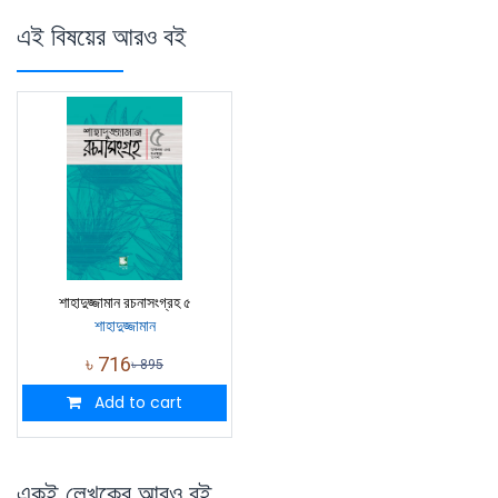
এই বিষয়ের আরও বই
শাহাদুজ্জামান রচনাসংগ্রহ ৫
শাহাদুজ্জামান
৳
716
৳
895
Add to cart
একই লেখকের আরও বই