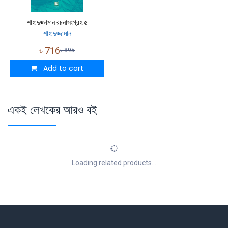
শাহাদুজ্জামান রচনাসংগ্রহ ৫
শাহাদুজ্জামান
৳
716
৳
895
Add to cart
একই লেখকের আরও বই
Loading related products...