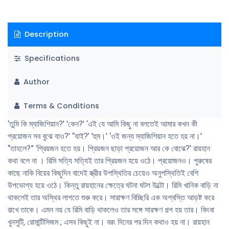
উপস্থিতির ওম।
Description
Specifications
Author
Terms & Conditions
‘তুমি কি ম্যাজিশিয়ান?' 'কেন?' ‘এই যে আমি কিছু না বলতেই আমার কখন কী
প্রয়োজন সব বুঝে যাও?' “যাই?’ 'হুম।' ‘ওই জন্য ম্যাজিশিয়ান হতে হয় না।'
“তাহলে?” ‘প্রিয়জন হতে হয়। প্রিয়জন ছাড়া প্রয়োজন আর কে বোঝে?' রায়হান
কথা বলে না । রিমি সত্যি সত্যিই তার প্রিয়জন হয়ে ওঠে। প্রয়োজনও। পুরুষের
কাছে নাকি বিয়ের কিছুদিন বাদেই স্ত্রীর উপস্থিতির চেয়েও অনুপস্থিতিই বেশি
উপভোগ্য হয়ে ওঠে। কিন্তু রায়হানের ক্ষেত্রে ঘটনা ঘটল উল্টো। রিমি খানিক বাড়ি না
থাকলেই তার অস্থির লাগতে শুরু করে। সারাক্ষণ বিচ্ছিরি এক অশ্বস্তি আড়ষ্ট করে
রাখে তাকে। এমন নয় যে রিমি বাড়ি থাকলেও তার সঙ্গে সারক্ষণ গল্প হয় তার। কিংবা
খুনসুটি, রোমান্টিসিজম ; এসব কিছুই না। বরং দিনের পর দিন কথাও হয় না। রায়হান