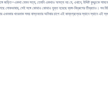
ার সঙ্গে জড়িত—একথা যেমন সত্য, তেমনি একথাও অসত্য নয় যে, এখানে, উদ্দিষ্ট কুদ্দুচকে সা
 গেছে লোকভাষায়, সেই সঙ্গে কোথাও কোথাও যুক্ত হয়েছে ব্যঙ্গ-বিদ্রুপের তীব্রতাও। সব মি
 পর এখনকার খতরনাক সময় বাস্তবতার অনিবার চাপে এই কাব্যগ্রন্থের স্থানে স্থানে এই স্বপ