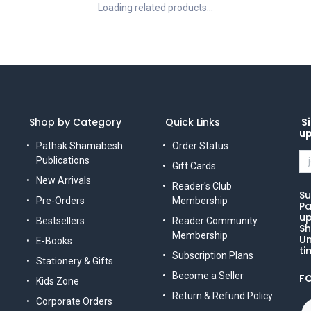
Loading related products...
Shop by Category
Quick Links
Si
u
Pathak Shamabesh
Order Status
Publications
Gift Cards
New Arrivals
Reader's Club
Su
Pre-Orders
Membership
Pa
up
Bestsellers
Reader Community
Sh
Membership
Un
E-Books
ti
Subscription Plans
Stationery & Gifts
Become a Seller
F
Kids Zone
Return & Refund Policy
Corporate Orders