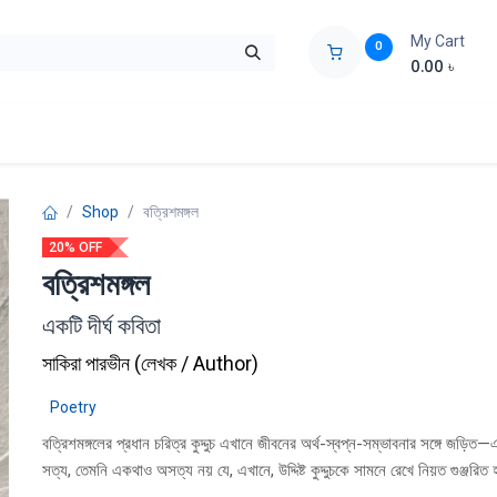
My Cart
0
0.00
৳
ids Zone
Liberation War
Poems
Novel
Buy Books Cost Pric
Shop
বত্রিশমঙ্গল
20% OFF
বত্রিশমঙ্গল
একটি দীর্ঘ কবিতা
সাকিরা পারভীন
(
লেখক / Author
)
Poetry
বত্রিশমঙ্গলের প্রধান চরিত্র কুদ্দুচ এখানে জীবনের অর্থ-স্বপ্ন-সম্ভাবনার সঙ্গে জড়িত
সত্য, তেমনি একথাও অসত্য নয় যে, এখানে, উদ্দিষ্ট কুদ্দুচকে সামনে রেখে নিয়ত গুঞ্জরিত