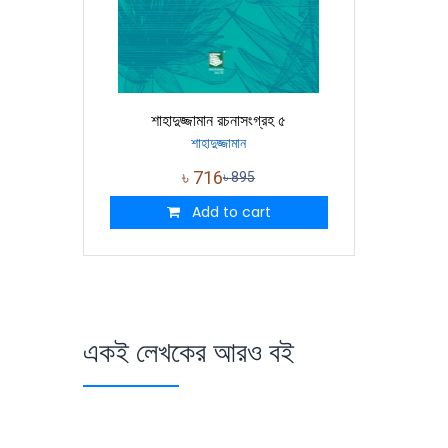
শাহাদুজ্জামান রচনাসংগ্রহ ৫
শাহাদুজ্জামান
৳
716
৳
895
Add to cart
একই লেখকের আরও বই