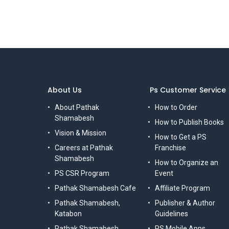
About Us
Ps Customer Service
About Pathak
How to Order
Shamabesh
How to Publish Books
Vision & Mission
How to Get a PS
Careers at Pathak
Franchise
Shamabesh
How to Organize an
PS CSR Program
Event
Pathak Shamabesh Cafe
Affiliate Program
Pathak Shamabesh,
Publisher & Author
Katabon
Guidelines
Pathak Shamabesh,
PS Mobile Apps