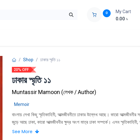
My Cart
0
0.00
৳
ids Zone
Liberation War
Poems
Novel
Buy Books Cost Pric
Shop
ঢাকার স্মৃতি ১১
20% OFF
ঢাকার স্মৃতি ১১
Muntassir Mamoon
(
লেখক / Author
)
Memoir
বাংলায় লেখা কিছু স্মৃতিকাহিনী, আত্মজীবনীতে ঢাকার উল্লেখ আছে। কারাে আত্মজীবনীর সম
জুড়ে আছে ঢাকা, কারাে আত্মজীবনীর ক্ষুদ্র অংশ মাত্র ঢাকা সম্পর্কে। এসব স্মৃতিকাহিনী,
ঢাকাবিষয়ক অংশগুলিকে সংকলন করতে পারলে হয়তাে দু’শতকের ঢাকা-সম্পর্কিত বেশ কি
See More
পাওয়া যাবে যা সহায়তা করবে ঢাকার ইতিহাস নির্মাণে। এ পরিপ্রেক্ষিতে প্রকাশিত হচ্ছে 