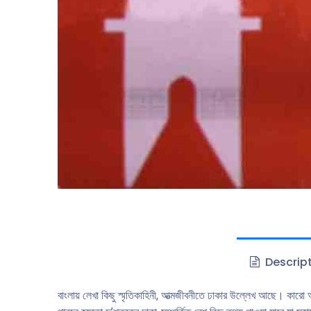
Descrip
বাংলায় লেখা কিছু স্মৃতিকাহিনী, আত্মজীবনীতে ঢাকার উল্লেখ আছে। কারাে 