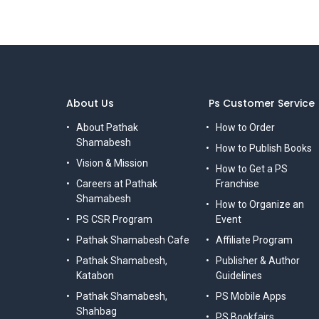
About Us
Ps Customer Service
About Pathak
How to Order
Shamabesh
How to Publish Books
Vision & Mission
How to Get a PS
Careers at Pathak
Franchise
Shamabesh
How to Organize an
PS CSR Program
Event
Pathak Shamabesh Cafe
Affiliate Program
Pathak Shamabesh,
Publisher & Author
Katabon
Guidelines
Pathak Shamabesh,
PS Mobile Apps
Shahbag
PS Bookfairs