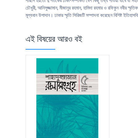
পারলে হয়তাে দু’শতকের ঢাকা-সম্পর্কিত বেশ কিছু তথ্য পাওয়া যাবে যা সহ
চৌধুরী, আনিসুজ্জামান, মীজানুর রহমান, হামিদা রহমার ও রফিকুন নবীর স
মূল্যবান উপাদান। ঢাকার স্মৃতি সিরিজটি সম্পাদনা করেছেন বিশিষ্ট ইতিহাস
এই বিষয়ের আরও বই