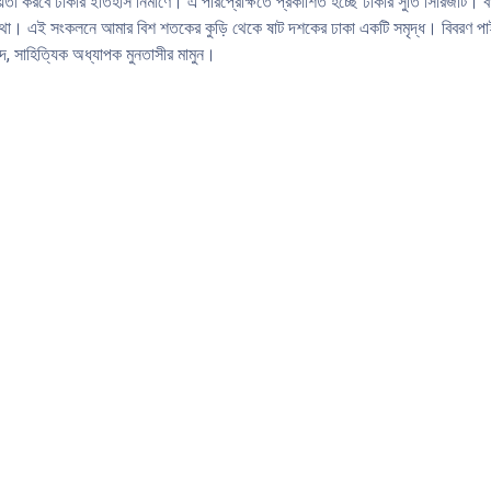
ায়তা করবে ঢাকার ইতিহাস নির্মাণে। এ পরিপ্রেক্ষিতে প্রকাশিত হচ্ছে ঢাকার সুতি সিরিজটি
্মৃতিকথা। এই সংকলনে আমার বিশ শতকের কুড়ি থেকে ষাট দশকের ঢাকা একটি সমৃদ্ধ। বিবরণ 
বিদ, সাহিত্যিক অধ্যাপক মুনতাসীর মামুন।