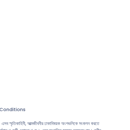
ুরী,
 আমার বিশ
বিবরণ লিখতে
িশিষ্ট
Conditions
্কে। এসব স্মৃতিকাহিনী, আত্মজীবনীর ঢাকাবিষয়ক অংশগুলিকে সংকলন করতে