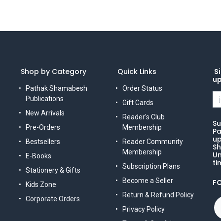
Shop by Category
Quick Links
Si
u
Pathak Shamabesh
Order Status
Publications
Gift Cards
New Arrivals
Reader's Club
Su
Pre-Orders
Membership
Pa
up
Bestsellers
Reader Community
Sh
Membership
Un
E-Books
ti
Subscription Plans
Stationery & Gifts
Become a Seller
F
Kids Zone
Return & Refund Policy
Corporate Orders
Privacy Policy