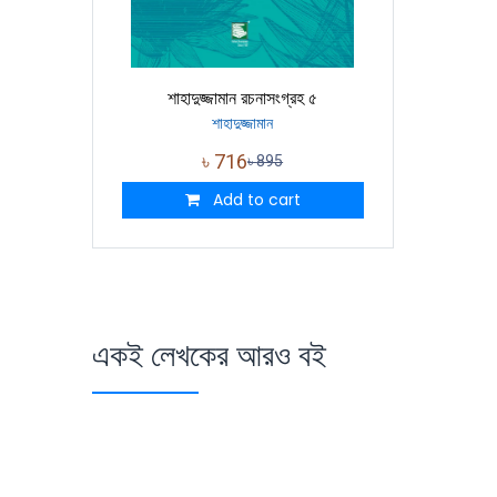
শাহাদুজ্জামান রচনাসংগ্রহ ৫
শাহাদুজ্জামান
৳
716
৳
895
Add to cart
একই লেখকের আরও বই