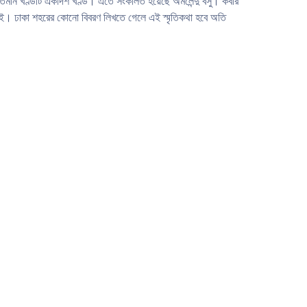
। বর্তমান খণ্ডটি একাদশ খণ্ড। এতে সংকলিত হয়েছে অমলেন্দু বসু। কবীর
পাই। ঢাকা শহরের কোনাে বিবরণ লিখতে গেলে এই স্মৃতিকথা হবে অতি